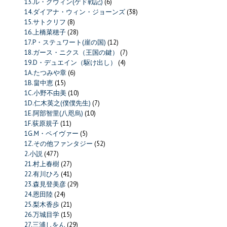
13.ル・グウィン(ゲド戦記)
(6)
14.ダイアナ・ウィン・ジョーンズ
(38)
15.サトクリフ
(8)
16.上橋菜穂子
(28)
17.P・ステュワート(崖の国)
(12)
18.ガース・ニクス（王国の鍵）
(7)
19.D・デュエイン（駆け出し）
(4)
1A.たつみや章
(6)
1B.畠中恵
(15)
1C.小野不由美
(10)
1D.仁木英之(僕僕先生)
(7)
1E.阿部智里(八咫烏)
(10)
1F.荻原規子
(11)
1G.M・ペイヴァー
(5)
1Z.その他ファンタジー
(52)
2.小説
(477)
21.村上春樹
(27)
22.有川ひろ
(41)
23.森見登美彦
(29)
24.恩田陸
(24)
25.梨木香歩
(21)
26.万城目学
(15)
27.三浦しをん
(29)