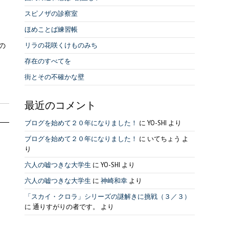
スピノザの診察室
ほめことば練習帳
の
リラの花咲くけものみち
存在のすべてを
街とその不確かな壁
最近のコメント
ブログを始めて２０年になりました！
に
YO-SHI
より
ブログを始めて２０年になりました！
に
いてちょう
よ
り
六人の嘘つきな大学生
に
YO-SHI
より
六人の嘘つきな大学生
に
神崎和幸
より
「スカイ・クロラ」シリーズの謎解きに挑戦（３／３）
に
通りすがりの者です。
より