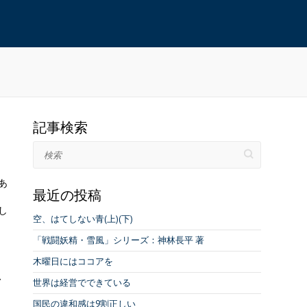
記事検索
検索
あ
最近の投稿
し
空、はてしない青(上)(下)
「戦闘妖精・雪風」シリーズ：神林長平 著
木曜日にはココアを
、
世界は経営でできている
国民の違和感は9割正しい