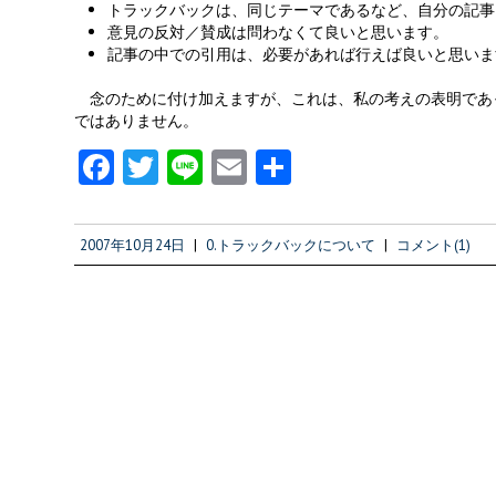
トラックバックは、同じテーマであるなど、自分の記事
意見の反対／賛成は問わなくて良いと思います。
記事の中での引用は、必要があれば行えば良いと思いま
念のために付け加えますが、これは、私の考えの表明であ
ではありません。
Fa
T
Li
E
共
ce
w
n
m
有
b
itt
e
ai
2007年10月24日
|
0.トラックバックについて
|
コメント(1)
o
er
l
o
k