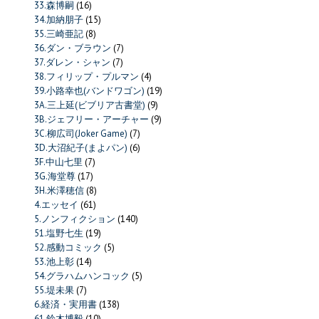
33.森博嗣
(16)
34.加納朋子
(15)
35.三崎亜記
(8)
36.ダン・ブラウン
(7)
37.ダレン・シャン
(7)
38.フィリップ・プルマン
(4)
39.小路幸也(バンドワゴン)
(19)
3A.三上延(ビブリア古書堂)
(9)
3B.ジェフリー・アーチャー
(9)
3C.柳広司(Joker Game)
(7)
3D.大沼紀子(まよパン)
(6)
3F.中山七里
(7)
3G.海堂尊
(17)
3H.米澤穂信
(8)
4.エッセイ
(61)
5.ノンフィクション
(140)
51.塩野七生
(19)
52.感動コミック
(5)
53.池上彰
(14)
54.グラハムハンコック
(5)
55.堤未果
(7)
6.経済・実用書
(138)
61.鈴木博毅
(10)