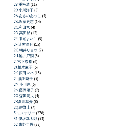
28.重松清
(11)
29.小川洋子
(8)
2A.あさのあつこ
(5)
2B.近藤史恵
(14)
2C.和田竜
(4)
2D.高田郁
(13)
2E.瀬尾まいこ
(9)
2F.辻村深月
(15)
2G.朝井リョウ
(7)
2H.池井戸潤
(8)
2I.宮下奈都
(6)
2J.柚木麻子
(6)
2K.原田マハ
(15)
2L.瀧羽麻子
(5)
2M.小川糸
(6)
2N.藤岡陽子
(7)
2O.森沢明夫
(4)
2P.夏川草介
(8)
2Q.碧野圭
(7)
3.ミステリー
(278)
31.伊坂幸太郎
(53)
32.東野圭吾
(28)