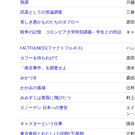
熱源
川越
武器としての世論調査
三春
美しき愚かものたちのタブロー
原田
戦争の記憶 コロンビア大学特別講義－学生との対話
キャ
－
FACTFULNESS(ファクトフルネス)
ハン
カフーを待ちわびて
原田
「南京事件」を調査せよ
清水
みかづき
森絵
かがみの孤城
辻村
みみずくは黄昏に飛びたつ
村上
スノーデン 日本への警告
エド
ン・
キャスターという仕事
国谷
東京會舘とわたし(上)旧館(下)新館
辻村