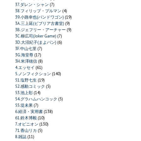
37.ダレン・シャン
(7)
38.フィリップ・プルマン
(4)
39.小路幸也(バンドワゴン)
(19)
3A.三上延(ビブリア古書堂)
(9)
3B.ジェフリー・アーチャー
(9)
3C.柳広司(Joker Game)
(7)
3D.大沼紀子(まよパン)
(6)
3F.中山七里
(7)
3G.海堂尊
(17)
3H.米澤穂信
(8)
4.エッセイ
(61)
5.ノンフィクション
(140)
51.塩野七生
(19)
52.感動コミック
(5)
53.池上彰
(14)
54.グラハムハンコック
(5)
55.堤未果
(7)
6.経済・実用書
(138)
61.鈴木博毅
(10)
7.オピニオン
(130)
71.香山リカ
(5)
8.雑誌
(11)