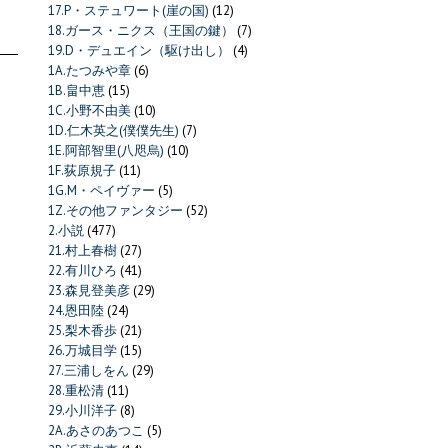
17.P・ステュワート(崖の国)
(12)
18.ガース・ニクス（王国の鍵）
(7)
19.D・デュエイン（駆け出し）
(4)
1A.たつみや章
(6)
1B.畠中恵
(15)
1C.小野不由美
(10)
1D.仁木英之(僕僕先生)
(7)
1E.阿部智里(八咫烏)
(10)
1F.荻原規子
(11)
1G.M・ペイヴァー
(5)
1Z.その他ファンタジー
(52)
2.小説
(477)
21.村上春樹
(27)
22.有川ひろ
(41)
23.森見登美彦
(29)
24.恩田陸
(24)
25.梨木香歩
(21)
26.万城目学
(15)
27.三浦しをん
(29)
28.重松清
(11)
29.小川洋子
(8)
2A.あさのあつこ
(5)