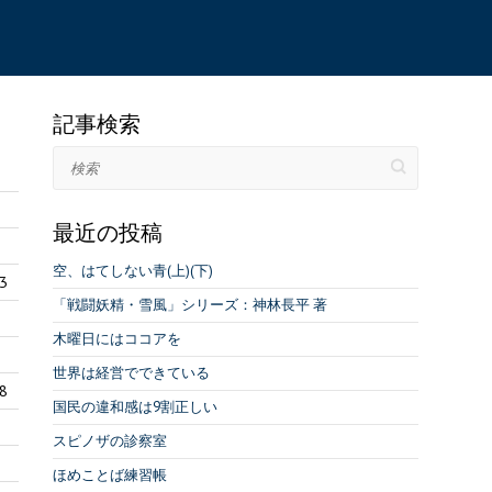
記事検索
検索
最近の投稿
空、はてしない青(上)(下)
3
「戦闘妖精・雪風」シリーズ：神林長平 著
木曜日にはココアを
世界は経営でできている
8
国民の違和感は9割正しい
スピノザの診察室
ほめことば練習帳