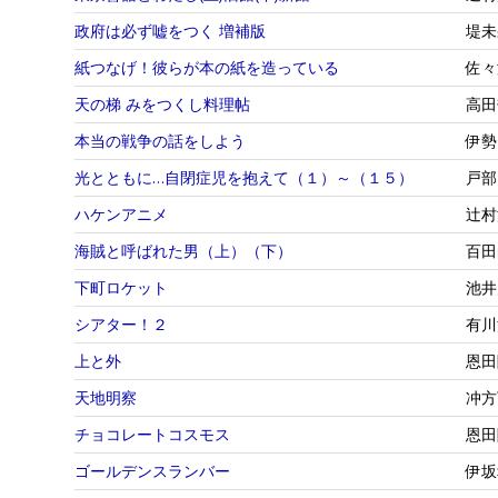
政府は必ず嘘をつく 増補版
堤未
紙つなげ！彼らが本の紙を造っている
佐々
天の梯 みをつくし料理帖
高田
本当の戦争の話をしよう
伊勢
光とともに…自閉症児を抱えて（１）～（１５）
戸部
ハケンアニメ
辻村
海賊と呼ばれた男（上）（下）
百田
下町ロケット
池井
シアター！２
有川
上と外
恩田
天地明察
冲方
チョコレートコスモス
恩田
ゴールデンスランバー
伊坂