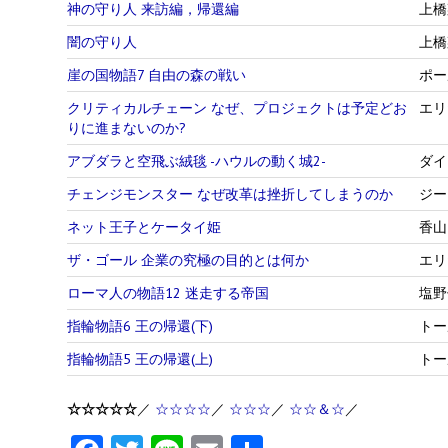
神の守り人 来訪編，帰還編
上橋
闇の守り人
上橋
崖の国物語7 自由の森の戦い
ポー
クリティカルチェーン なぜ、プロジェクトは予定どお
エリ
りに進まないのか?
アブダラと空飛ぶ絨毯 -ハウルの動く城2-
ダイ
チェンジモンスター なぜ改革は挫折してしまうのか
ジー
ネット王子とケータイ姫
香山
ザ・ゴール 企業の究極の目的とは何か
エリ
ローマ人の物語12 迷走する帝国
塩野
指輪物語6 王の帰還(下)
トー
指輪物語5 王の帰還(上)
トー
☆☆☆☆☆
／
☆☆☆☆
／
☆☆☆
／
☆☆＆☆
／