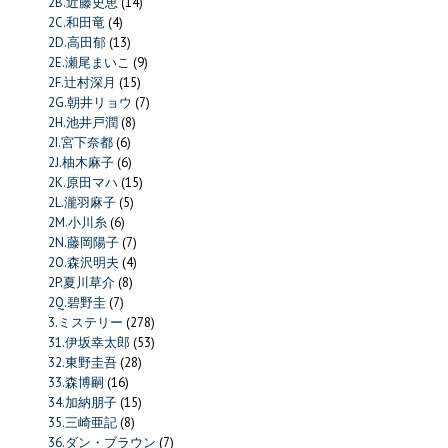
2B.近藤史恵
(14)
2C.和田竜
(4)
2D.高田郁
(13)
2E.瀬尾まいこ
(9)
2F.辻村深月
(15)
2G.朝井リョウ
(7)
2H.池井戸潤
(8)
2I.宮下奈都
(6)
2J.柚木麻子
(6)
2K.原田マハ
(15)
2L.瀧羽麻子
(5)
2M.小川糸
(6)
2N.藤岡陽子
(7)
2O.森沢明夫
(4)
2P.夏川草介
(8)
2Q.碧野圭
(7)
3.ミステリー
(278)
31.伊坂幸太郎
(53)
32.東野圭吾
(28)
33.森博嗣
(16)
34.加納朋子
(15)
35.三崎亜記
(8)
36.ダン・ブラウン
(7)