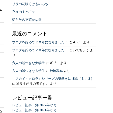
リラの花咲くけものみち
4
存在のすべてを
街とその不確かな壁
最近のコメント
ブログを始めて２０年になりました！
に
YO-SHI
より
ブログを始めて２０年になりました！
に
いてちょう
よ
り
六人の嘘つきな大学生
に
YO-SHI
より
六人の嘘つきな大学生
に
神崎和幸
より
「スカイ・クロラ」シリーズの謎解きに挑戦（３／３）
に
通りすがりの者です。
より
レビュー記事一覧
レビュー記事一覧(2022年)(37)
レビュー記事一覧(2021年)(82)
0