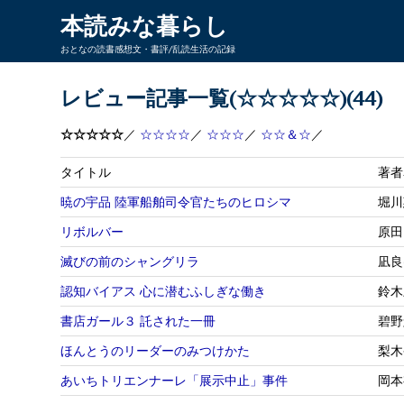
本読みな暮らし
おとなの読書感想文・書評/乱読生活の記録
レビュー記事一覧(☆☆☆☆☆)(44)
☆☆☆☆☆
／
☆☆☆☆
／
☆☆☆
／
☆☆＆☆
／
タイトル
著者
暁の宇品 陸軍船舶司令官たちのヒロシマ
堀川
リボルバー
原田
滅びの前のシャングリラ
凪良
認知バイアス 心に潜むふしぎな働き
鈴木
書店ガール３ 託された一冊
碧野
ほんとうのリーダーのみつけかた
梨木
あいちトリエンナーレ「展示中止」事件
岡本