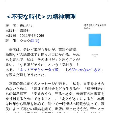
o
k
＜不安な時代＞の精神病理
著 者：香山リカ
出版社：講談社
出版日：2011年4月20日
評 価：☆☆☆
(説明)
著者は、テレビ出演も多いが、書籍や雑誌、
新聞などの紙媒体でも度々お目にかかる。それ
らを読んで、私は「その通りだ」と思うことが
多い。「なるほどそうか」という「気付き」も
ある。「
ネット王子とケータイ姫
」「
しがみつかない生き方
」
を読んだ時もそうだった。
本書の帯に多くのメッセージが踊る。「私を、日本をあきら
めないために」「混迷する社会をどう生きるか」「精神科医か
らの緊急提言」「支え合う心、守るべき命、未曾有の出来事を
乗り越えるためにできること」。「あとがき」によると、本書
は昨年から執筆を始めて、途中で一時凍結の時期があって、震
災によって再びの凍結を経て、出版に至ったそうだ。帯のメッ