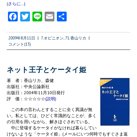
(さらに…)
Fa
T
Li
E
共
ce
w
n
m
有
b
itt
e
ai
2009年8月11日
|
7.オピニオン
,
71.香山リカ
|
o
er
l
コメント(13)
o
k
ネット王子とケータイ姫
著 者：香山リカ、森健
出版社：中央公論新社
出版日：2004年11月10日発行
評 価：☆☆☆☆☆
(説明)
この本の言わんとすることに全く異議が無
い。私としては、ひどく常識的なことが、多く
の引用を用いながら、解きほぐされている。
中に登場するケータイがなければ暮らしてい
けないような「ケータイ姫」(メールにいつ何時でもすぐさま返