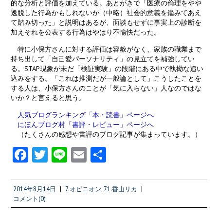
的な分析と評価を加えている。あとがきで「医療の倫理をやや
逸脱した行為かもしれないが（中略）社会的意義を鑑みてあえ
て踏み切った」と説明はあるが、面談もせずに事実上の診断を
加えそれを公表する行為はやはり不愉快だった。
特に小保方さんに対する評価は容赦がなく、家族の職業まで
持ち出して「自己愛パーソナリティ」の見立てを補強してい
る。STAP現象が未だ「検証実験」の段階にある中で執拗な追い
込みをする。「これは推測だが一般論として」こうしたことを
する人は、小保方さんのことが「気に入らない」人なのではな
いか？と言えると思う。
人気ブログランキング「本・読書」ページへ
にほんブログ村「書評・レビュー」ページへ
（たくさんの感想や書評のブログ記事が集まっています。）
Fa
T
Li
E
共
ce
w
n
m
有
b
itt
e
ai
2014年8月14日
|
7.オピニオン
,
71.香山リカ
|
o
er
l
コメント(0)
o