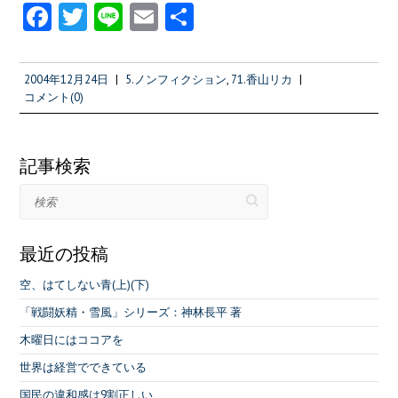
Fa
T
Li
E
共
ce
w
n
m
有
b
itt
e
ai
2004年12月24日
|
5.ノンフィクション
,
71.香山リカ
|
o
er
l
コメント(0)
o
k
記事検索
検索
最近の投稿
空、はてしない青(上)(下)
「戦闘妖精・雪風」シリーズ：神林長平 著
木曜日にはココアを
世界は経営でできている
国民の違和感は9割正しい