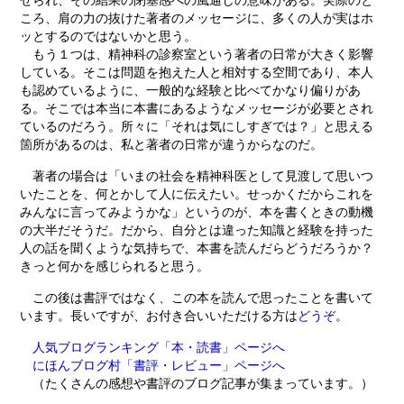
ころ、肩の力の抜けた著者のメッセージに、多くの人が実はホ
ッとするのではないかと思う。
もう１つは、精神科の診察室という著者の日常が大きく影響
している。そこは問題を抱えた人と相対する空間であり、本人
も認めているように、一般的な経験と比べてかなり偏りがあ
る。そこでは本当に本書にあるようなメッセージが必要とされ
ているのだろう。所々に「それは気にしすぎでは？」と思える
箇所があるのは、私と著者の日常が違うからなのだ。
著者の場合は「いまの社会を精神科医として見渡して思いつ
いたことを、何とかして人に伝えたい。せっかくだからこれを
みんなに言ってみようかな」というのが、本を書くときの動機
の大半だそうだ。だから、自分とは違った知識と経験を持った
人の話を聞くような気持ちで、本書を読んだらどうだろうか？
きっと何かを感じられると思う。
この後は書評ではなく、この本を読んで思ったことを書いて
います。長いですが、お付き合いいただける方は
どうぞ
。
人気ブログランキング「本・読書」ページへ
にほんブログ村「書評・レビュー」ページへ
（たくさんの感想や書評のブログ記事が集まっています。）