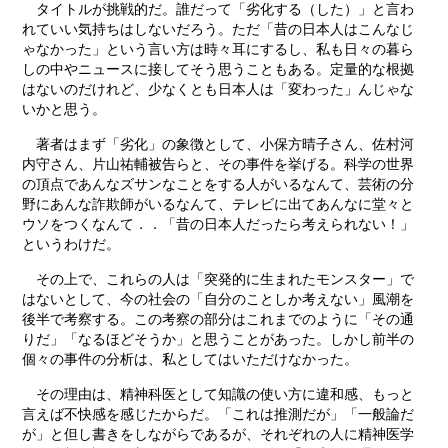
タイトルが挑戦的だ。誰だって「劣化する（した）」と言わ
れていい気持ちはしないだろう。ただ「昔の日本人はこんなじ
ゃなかった」という言い方は時々耳にするし、私も日々の暮ら
しの中やニュースに接してそう思うこともある。定量的な根拠
はないのだけれど、少なくとも日本人は「変わった」んじゃな
いかと思う。
著者はまず「劣化」の象徴として、小保方晴子さん、佐村河
内守さん、片山祐輔被告らと、その事件を挙げる。科学の世界
の頂点であんなズサンなことをする人がいるなんて、芸術の分
野にあんな詐欺師がいるなんて、テレビに出てあんなに堂々と
ウソをつくなんて．．「昔の日本人だったら考えられない！」
というわけだ。
その上で、これらの人は「突発的に生まれたモンスター」で
はないとして、今の社会の「自分のことしか考えない」風潮を
後半で考察する。この考察の部分はこれまでのように「その通
りだ」「なるほどそうか」と思うことがあった。しかし前半の
個々の事件の分析は、私としてはいただけなかった。
その理由は、精神科医として知識の使い方に違和感、もっと
言えば不快感を感じたからだ。「これは推測だが」「一般論だ
が」と但し書きをしながらであるが、それぞれの人に精神医学