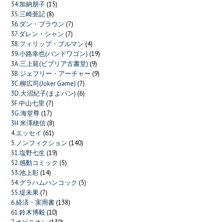
34.加納朋子
(15)
35.三崎亜記
(8)
36.ダン・ブラウン
(7)
37.ダレン・シャン
(7)
38.フィリップ・プルマン
(4)
39.小路幸也(バンドワゴン)
(19)
3A.三上延(ビブリア古書堂)
(9)
3B.ジェフリー・アーチャー
(9)
3C.柳広司(Joker Game)
(7)
3D.大沼紀子(まよパン)
(6)
3F.中山七里
(7)
3G.海堂尊
(17)
3H.米澤穂信
(8)
4.エッセイ
(61)
5.ノンフィクション
(140)
51.塩野七生
(19)
52.感動コミック
(5)
53.池上彰
(14)
54.グラハムハンコック
(5)
55.堤未果
(7)
6.経済・実用書
(138)
61.鈴木博毅
(10)