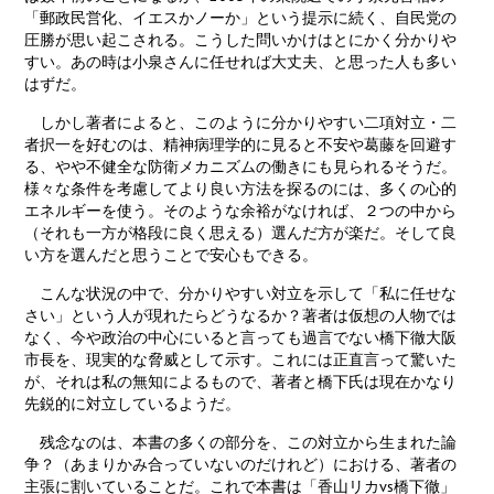
「郵政民営化、イエスかノーか」という提示に続く、自民党の
圧勝が思い起こされる。こうした問いかけはとにかく分かりや
すい。あの時は小泉さんに任せれば大丈夫、と思った人も多い
はずだ。
しかし著者によると、このように分かりやすい二項対立・二
者択一を好むのは、精神病理学的に見ると不安や葛藤を回避す
る、やや不健全な防衛メカニズムの働きにも見られるそうだ。
様々な条件を考慮してより良い方法を探るのには、多くの心的
エネルギーを使う。そのような余裕がなければ、２つの中から
（それも一方が格段に良く思える）選んだ方が楽だ。そして良
い方を選んだと思うことで安心もできる。
こんな状況の中で、分かりやすい対立を示して「私に任せな
さい」という人が現れたらどうなるか？著者は仮想の人物では
なく、今や政治の中心にいると言っても過言でない橋下徹大阪
市長を、現実的な脅威として示す。これには正直言って驚いた
が、それは私の無知によるもので、著者と橋下氏は現在かなり
先鋭的に対立しているようだ。
残念なのは、本書の多くの部分を、この対立から生まれた論
争？（あまりかみ合っていないのだけれど）における、著者の
主張に割いていることだ。これで本書は「香山リカvs橋下徹」