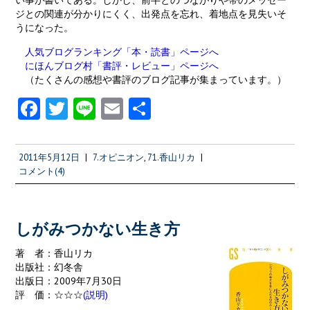
ジとの関連が分かりにくく、出発点を忘れ、着地点を見失いそ
うになった。
人気ブログランキング「本・読書」ページへ
にほんブログ村「書評・レビュー」ページへ
（たくさんの感想や書評のブログ記事が集まっています。）
Fa
T
Li
E
共
ce
w
n
m
有
b
itt
e
ai
2011年5月12日
|
7.オピニオン
,
71.香山リカ
|
o
er
l
コメント(4)
o
k
しがみつかない生き方
著 者：香山リカ
出版社：幻冬舎
出版日：2009年7月30日
評 価：☆☆☆
(説明)