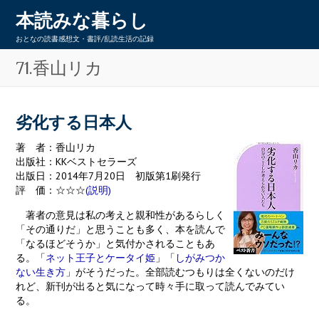
本読みな暮らし
おとなの読書感想文・書評/乱読生活の記録
71.香山リカ
劣化する日本人
著 者：香山リカ
出版社：KKベストセラーズ
出版日：2014年7月20日 初版第1刷発行
評 価：☆☆☆
(説明)
著者の意見は私の考えと親和性があるらしく
「その通りだ」と思うことも多く、本を読んで
「なるほどそうか」と気付かされることもあ
る。「
ネット王子とケータイ姫
」「
しがみつか
ない生き方
」がそうだった。全部読むつもりは全くないのだけ
れど、新刊が出ると気になって時々手に取って読んでみてい
る。