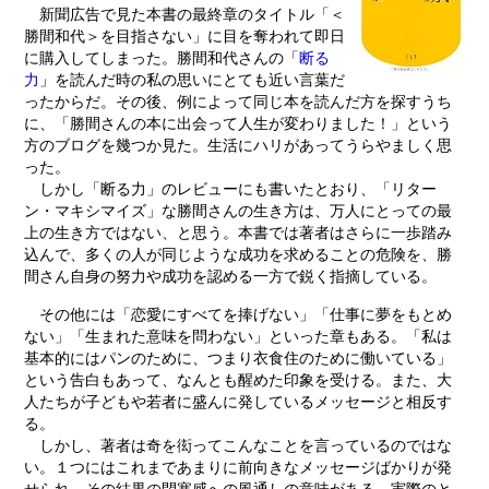
新聞広告で見た本書の最終章のタイトル「＜
勝間和代＞を目指さない」に目を奪われて即日
に購入してしまった。勝間和代さんの「
断る
力
」を読んだ時の私の思いにとても近い言葉だ
ったからだ。その後、例によって同じ本を読んだ方を探すうち
に、「勝間さんの本に出会って人生が変わりました！」という
方のブログを幾つか見た。生活にハリがあってうらやましく思
った。
しかし「断る力」のレビューにも書いたとおり、「リター
ン・マキシマイズ」な勝間さんの生き方は、万人にとっての最
上の生き方ではない、と思う。本書では著者はさらに一歩踏み
込んで、多くの人が同じような成功を求めることの危険を、勝
間さん自身の努力や成功を認める一方で鋭く指摘している。
その他には「恋愛にすべてを捧げない」「仕事に夢をもとめ
ない」「生まれた意味を問わない」といった章もある。「私は
基本的にはパンのために、つまり衣食住のために働いている」
という告白もあって、なんとも醒めた印象を受ける。また、大
人たちが子どもや若者に盛んに発しているメッセージと相反す
る。
しかし、著者は奇を衒ってこんなことを言っているのではな
い。１つにはこれまであまりに前向きなメッセージばかりが発
せられ、その結果の閉塞感への風通しの意味がある。実際のと