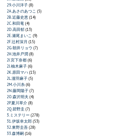
29.小川洋子
(8)
2A.あさのあつこ
(5)
2B.近藤史恵
(14)
2C.和田竜
(4)
2D.高田郁
(13)
2E.瀬尾まいこ
(9)
2F.辻村深月
(15)
2G.朝井リョウ
(7)
2H.池井戸潤
(8)
2I.宮下奈都
(6)
2J.柚木麻子
(6)
2K.原田マハ
(15)
2L.瀧羽麻子
(5)
2M.小川糸
(6)
2N.藤岡陽子
(7)
2O.森沢明夫
(4)
2P.夏川草介
(8)
2Q.碧野圭
(7)
3.ミステリー
(278)
31.伊坂幸太郎
(53)
32.東野圭吾
(28)
33.森博嗣
(16)