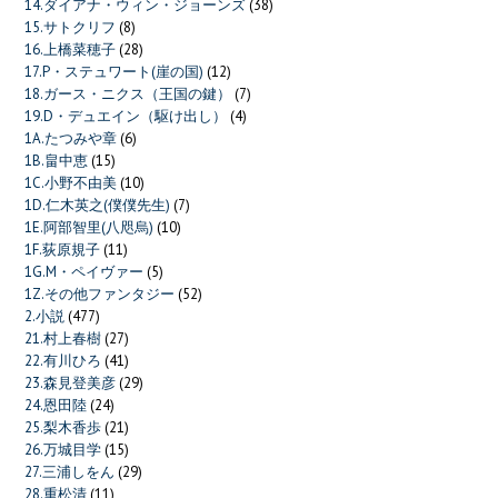
14.ダイアナ・ウィン・ジョーンズ
(38)
15.サトクリフ
(8)
16.上橋菜穂子
(28)
17.P・ステュワート(崖の国)
(12)
18.ガース・ニクス（王国の鍵）
(7)
19.D・デュエイン（駆け出し）
(4)
1A.たつみや章
(6)
1B.畠中恵
(15)
1C.小野不由美
(10)
1D.仁木英之(僕僕先生)
(7)
1E.阿部智里(八咫烏)
(10)
1F.荻原規子
(11)
1G.M・ペイヴァー
(5)
1Z.その他ファンタジー
(52)
2.小説
(477)
21.村上春樹
(27)
22.有川ひろ
(41)
23.森見登美彦
(29)
24.恩田陸
(24)
25.梨木香歩
(21)
26.万城目学
(15)
27.三浦しをん
(29)
28.重松清
(11)