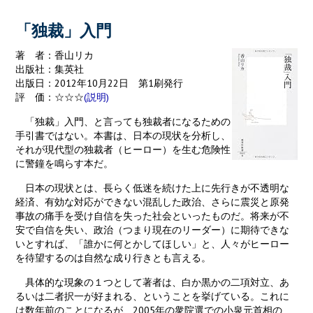
k
「独裁」入門
著 者：香山リカ
出版社：集英社
出版日：2012年10月22日 第1刷発行
評 価：☆☆☆
(説明)
「独裁」入門、と言っても独裁者になるための
手引書ではない。本書は、日本の現状を分析し、
それが現代型の独裁者（ヒーロー）を生む危険性
に警鐘を鳴らす本だ。
日本の現状とは、長らく低迷を続けた上に先行きが不透明な
経済、有効な対応ができない混乱した政治、さらに震災と原発
事故の痛手を受け自信を失った社会といったものだ。将来が不
安で自信を失い、政治（つまり現在のリーダー）に期待できな
いとすれば、「誰かに何とかしてほしい」と、人々がヒーロー
を待望するのは自然な成り行きとも言える。
具体的な現象の１つとして著者は、白か黒かの二項対立、あ
るいは二者択一が好まれる、ということを挙げている。これに
は数年前のことになるが、2005年の衆院選での小泉元首相の