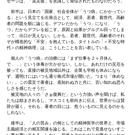
セージは、「震災後」を意識して発信されたものなのだろう。
前半は、日本の「国家、社会全体が「うつ病」にかかってい
る」という見立てを出発点として、経済、若者、親世代、高齢
者の問題を順に論じる。デフレだから「うつ」になり、「う
つ」だからデフレを起こす。原因と結果がグルグル回ってしま
って、出口が見えない。しかも、若者、親世代、高齢者のそれ
ぞが構造的な「不安」を抱えている。タイトルの「＜不安な時
代＞の精神病理」は、こうしたことを言い表している。
個人の「うつ病」の治療には「まず仕事を２ヶ月休ん
で．．」という休養が欠かせない。しかし、あれだけの災厄を
被っても、直接の被災地域以外は、企業も学校も休みになら
ず、週明けにはいつも通り株式市場が開いた。つまり「休めな
い」。この震災で著者は、底知れぬ力と共に、言い知れぬ恐ろ
しさを感じたそうだ。
被災地の人々の「さぁ復興だ」という力強い声を聞けば、私
たちは励まされるし、マスコミも前向きに伝え、世界からは賛
辞が届く。それも、著者の目には、危ういものに見えるのかも
しれない。
後半は、「人の営み」の例としての精神医学の世界と、市場
主義経済との相互関連を論じる。これはこれで見逃せないすご
い事が書いてある。しかし、前半とのつながりや帯のメッセー