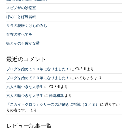
スピノザの診察室
ほめことば練習帳
リラの花咲くけものみち
存在のすべてを
街とその不確かな壁
最近のコメント
ブログを始めて２０年になりました！
に
YO-SHI
より
ブログを始めて２０年になりました！
に
いてちょう
より
六人の嘘つきな大学生
に
YO-SHI
より
六人の嘘つきな大学生
に
神崎和幸
より
「スカイ・クロラ」シリーズの謎解きに挑戦（３／３）
に
通りすが
りの者です。
より
レビュー記事一覧