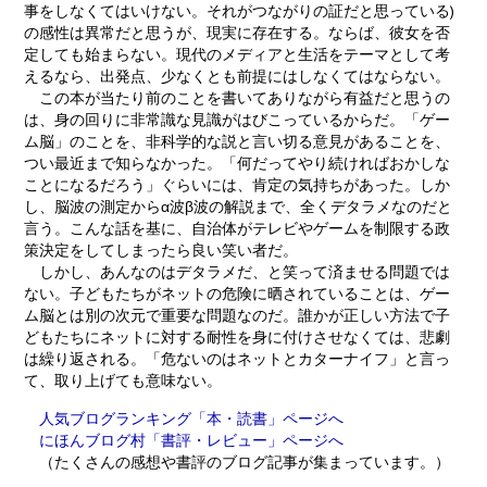
事をしなくてはいけない。それがつながりの証だと思っている)
の感性は異常だと思うが、現実に存在する。ならば、彼女を否
定しても始まらない。現代のメディアと生活をテーマとして考
えるなら、出発点、少なくとも前提にはしなくてはならない。
この本が当たり前のことを書いてありながら有益だと思うの
は、身の回りに非常識な見識がはびこっているからだ。「ゲー
ム脳」のことを、非科学的な説と言い切る意見があることを、
つい最近まで知らなかった。「何だってやり続ければおかしな
ことになるだろう」ぐらいには、肯定の気持ちがあった。しか
し、脳波の測定からα波β波の解説まで、全くデタラメなのだと
言う。こんな話を基に、自治体がテレビやゲームを制限する政
策決定をしてしまったら良い笑い者だ。
しかし、あんなのはデタラメだ、と笑って済ませる問題では
ない。子どもたちがネットの危険に晒されていることは、ゲー
ム脳とは別の次元で重要な問題なのだ。誰かが正しい方法で子
どもたちにネットに対する耐性を身に付けさせなくては、悲劇
は繰り返される。「危ないのはネットとカターナイフ」と言っ
て、取り上げても意味ない。
人気ブログランキング「本・読書」ページへ
にほんブログ村「書評・レビュー」ページへ
（たくさんの感想や書評のブログ記事が集まっています。）