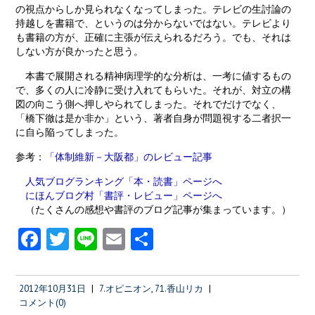
の視点からしか見られなくなってしまった。テレビの生討論の
持越しを書籍で、というのは分からないではない。テレビより
も書籍の方が、正確に主張が伝えられるだろう。でも、それは
しない方が良かったと思う。
本書で展開される精神病理学的な分析は、一考に値するもの
で、多くの人に冷静に受け入れてもらいた。それが、対立の構
図の向こう側へ押しやられてしまった。それでだけでなく、
「橋下徹は是か非か」という、著者自身が問題視する二者択一
に自ら陥ってしまった。
参考：
「体制維新－大阪都」のレビュー記事
人気ブログランキング「本・読書」ページへ
にほんブログ村「書評・レビュー」ページへ
（たくさんの感想や書評のブログ記事が集まっています。）
Fa
T
Li
E
共
ce
w
n
m
有
b
itt
e
ai
2012年10月31日
|
7.オピニオン
,
71.香山リカ
|
o
er
l
コメント(0)