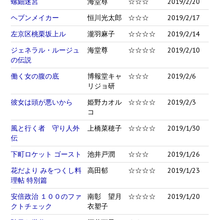
螺鈿迷宮
海堂尊
☆☆☆
2019/2/20
ヘブンメイカー
恒川光太郎
☆☆☆
2019/2/17
左京区桃栗坂上ル
瀧羽麻子
☆☆☆☆
2019/2/14
ジェネラル・ルージュ
海堂尊
☆☆☆☆
2019/2/10
の伝説
働く女の腹の底
博報堂キャ
☆☆☆
2019/2/6
リジョ研
彼女は頭が悪いから
姫野カオル
☆☆☆☆
2019/2/3
コ
風と行く者 守り人外
上橋菜穂子
☆☆☆☆
2019/1/30
伝
下町ロケット ゴースト
池井戸潤
☆☆☆
2019/1/26
花だより みをつくし料
高田郁
☆☆☆☆
2019/1/23
理帖 特別篇
安倍政治 １００のファ
南彰 望月
☆☆☆☆
2019/1/20
クトチェック
衣塑子