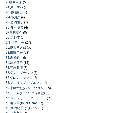
2J.柚木麻子
(6)
2K.原田マハ
(15)
2L.瀧羽麻子
(5)
2M.小川糸
(6)
2N.藤岡陽子
(7)
2O.森沢明夫
(4)
2P.夏川草介
(8)
2Q.碧野圭
(7)
3.ミステリー
(278)
31.伊坂幸太郎
(53)
32.東野圭吾
(28)
33.森博嗣
(16)
34.加納朋子
(15)
35.三崎亜記
(8)
36.ダン・ブラウン
(7)
37.ダレン・シャン
(7)
38.フィリップ・プルマン
(4)
39.小路幸也(バンドワゴン)
(19)
3A.三上延(ビブリア古書堂)
(9)
3B.ジェフリー・アーチャー
(9)
3C.柳広司(Joker Game)
(7)
3D.大沼紀子(まよパン)
(6)