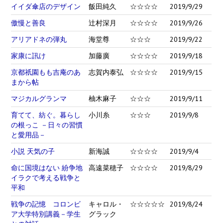
イイダ傘店のデザイン
飯田純久
☆☆☆☆
2019/9/29
傲慢と善良
辻村深月
☆☆☆☆
2019/9/26
アリアドネの弾丸
海堂尊
☆☆☆
2019/9/22
家康に訊け
加藤廣
☆☆☆☆
2019/9/18
京都祇園もも吉庵のあ
志賀内泰弘
☆☆☆☆
2019/9/15
まから帖
マジカルグランマ
柚木麻子
☆☆☆
2019/9/11
育てて、紡ぐ。暮らし
小川糸
☆☆☆
2019/9/8
の根っこ －日々の習慣
と愛用品－
小説 天気の子
新海誠
☆☆☆☆
2019/9/4
命に国境はない 紛争地
高遠菜穂子
☆☆☆☆
2019/8/29
イラクで考える戦争と
平和
戦争の記憶 コロンビ
キャロル・
☆☆☆☆☆
2019/8/24
ア大学特別講義－学生
グラック