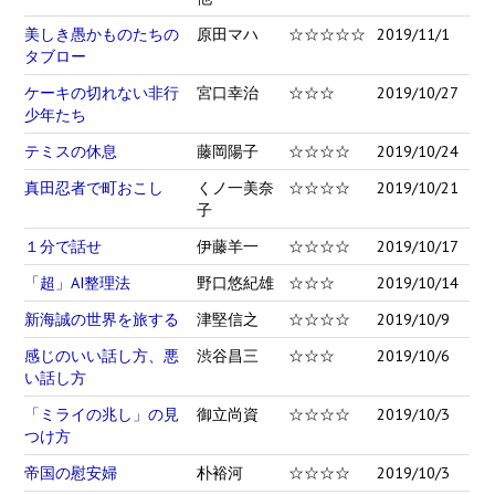
美しき愚かものたちの
原田マハ
☆☆☆☆☆
2019/11/1
タブロー
ケーキの切れない非行
宮口幸治
☆☆☆
2019/10/27
少年たち
テミスの休息
藤岡陽子
☆☆☆☆
2019/10/24
真田忍者で町おこし
くノ一美奈
☆☆☆☆
2019/10/21
子
１分で話せ
伊藤羊一
☆☆☆☆
2019/10/17
「超」AI整理法
野口悠紀雄
☆☆☆
2019/10/14
新海誠の世界を旅する
津堅信之
☆☆☆☆
2019/10/9
感じのいい話し方、悪
渋谷昌三
☆☆☆
2019/10/6
い話し方
「ミライの兆し」の見
御立尚資
☆☆☆☆
2019/10/3
つけ方
帝国の慰安婦
朴裕河
☆☆☆☆
2019/10/3