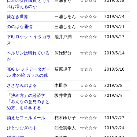
日本の女性議員 どうす
三浦まり
☆☆☆☆
2019/3/28
れば増えるのか
愛なき世界
三浦しをん
☆☆☆☆
2019/3/24
ののはな通信
三浦しをん
☆☆☆
2019/3/21
下町ロケット ヤタガラ
池井戸潤
☆☆☆☆
2019/3/17
ス
ベルリンは晴れている
深緑野分
☆☆☆☆
2019/3/14
か
RDG レッドデータガー
荻原規子
☆☆☆
2019/3/10
ル 氷の靴 ガラスの靴
さざなみのよる
木皿泉
☆☆☆☆
2019/3/6
「決め方」の経済学
坂井豊貴
☆☆☆☆
2019/3/3
「みんなの意見のまと
め方」を科学する
消えたフェルメール
朽木ゆり子
☆☆☆☆
2019/2/27
ひとつむぎの手
知念実希人
☆☆☆☆
2019/2/24