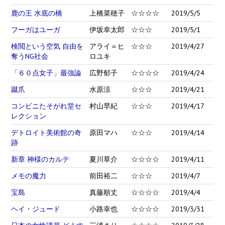
鹿の王 水底の橋
上橋菜穂子
☆☆☆☆
2019/5/5
フーガはユーガ
伊坂幸太郎
☆☆☆
2019/5/1
検閲という空気 自由を
アライ＝ヒ
☆☆☆
2019/4/27
奪うNG社会
ロユキ
「６０点女子」最強論
広野郁子
☆☆☆☆
2019/4/24
蹴爪
水原涼
☆☆☆
2019/4/21
コンビニたそがれ堂セ
村山早紀
☆☆☆
2019/4/17
レクション
デトロイト美術館の奇
原田マハ
☆☆☆
2019/4/14
跡
新章 神様のカルテ
夏川草介
☆☆☆☆
2019/4/11
メモの魔力
前田裕二
☆☆☆
2019/4/7
宝島
真藤順丈
☆☆☆☆
2019/4/4
ヘイ・ジュード
小路幸也
☆☆☆☆
2019/3/31