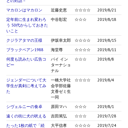
との対話－
マカロンはマカロン
近藤史恵
☆☆☆☆
2019/8/21
定年前に生まれ変わろ
中谷彰宏
☆☆☆
2019/8/18
う 50代からしておきた
いこと
クジラアタマの王様
伊坂幸太郎
☆☆☆☆
2019/8/15
ブラックペアン1988
海堂尊
☆☆☆☆
2019/8/11
何度も読みたい広告コ
パイ イン
☆☆☆
2019/8/8
ピー
ターナショ
ナル
ジェンダーについて大
一橋大学社
☆☆☆☆
2019/8/4
学生が真剣に考えてみ
会学部佐藤
た
文香ゼミ生
一同
シヴェルニーの食卓
原田マハ
☆☆☆
2019/8/1
遠くの街に犬の吠える
吉田篤弘
☆☆☆
2019/7/28
たった1枚の紙で「続
大平信孝
☆☆☆☆
2019/7/24