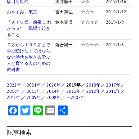
駄目な世代
酒井順子
☆☆
2019/1/16
おやすみ、東京
吉田篤弘
☆☆☆
2019/1/12
「ＡＩ失業」前夜 これ
鈴木貴博
☆☆☆☆
2019/1/9
から５年、職場で起き
ること
０才から１００才まで
落合陽一
☆☆☆☆
2019/1/5
学び続けなくてはなら
ない時代を生きる学ぶ
人と育てる人のための
教科書
2022年
／
2021年
／
2020年
／
2019年
／
2018年
／
2017年
／
2016年
／
2015年
／
2014年
／
2013年
／
2012年
／
2011年
／
2010年
／
2009年
／
2008年
／
～2007年
Fa
T
Li
E
共
ce
w
n
m
有
b
itt
e
ai
記事検索