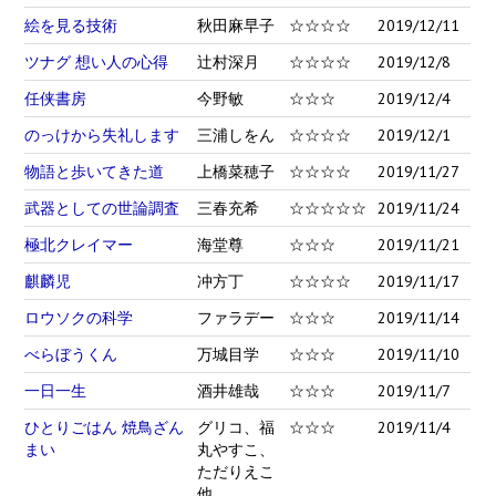
絵を見る技術
秋田麻早子
☆☆☆☆
2019/12/11
ツナグ 想い人の心得
辻村深月
☆☆☆☆
2019/12/8
任侠書房
今野敏
☆☆☆
2019/12/4
のっけから失礼します
三浦しをん
☆☆☆☆
2019/12/1
物語と歩いてきた道
上橋菜穂子
☆☆☆☆
2019/11/27
武器としての世論調査
三春充希
☆☆☆☆☆
2019/11/24
極北クレイマー
海堂尊
☆☆☆
2019/11/21
麒麟児
冲方丁
☆☆☆☆
2019/11/17
ロウソクの科学
ファラデー
☆☆☆
2019/11/14
べらぼうくん
万城目学
☆☆☆
2019/11/10
一日一生
酒井雄哉
☆☆☆
2019/11/7
ひとりごはん 焼鳥ざん
グリコ、福
☆☆☆
2019/11/4
まい
丸やすこ、
ただりえこ
他