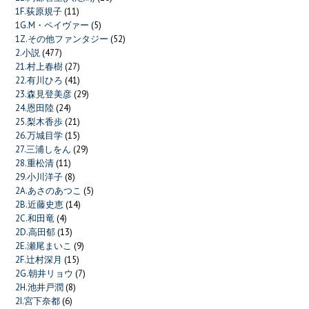
1F.荻原規子
(11)
1G.M・ペイヴァー
(5)
1Z.その他ファンタジー
(52)
2.小説
(477)
21.村上春樹
(27)
22.有川ひろ
(41)
23.森見登美彦
(29)
24.恩田陸
(24)
25.梨木香歩
(21)
26.万城目学
(15)
27.三浦しをん
(29)
28.重松清
(11)
29.小川洋子
(8)
2A.あさのあつこ
(5)
2B.近藤史恵
(14)
2C.和田竜
(4)
2D.高田郁
(13)
2E.瀬尾まいこ
(9)
2F.辻村深月
(15)
2G.朝井リョウ
(7)
2H.池井戸潤
(8)
2I.宮下奈都
(6)