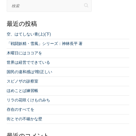
o
er
l
検索
o
k
最近の投稿
空、はてしない青(上)(下)
「戦闘妖精・雪風」シリーズ：神林長平 著
木曜日にはココアを
世界は経営でできている
国民の違和感は9割正しい
スピノザの診察室
ほめことば練習帳
リラの花咲くけものみち
存在のすべてを
街とその不確かな壁
最近のコメント