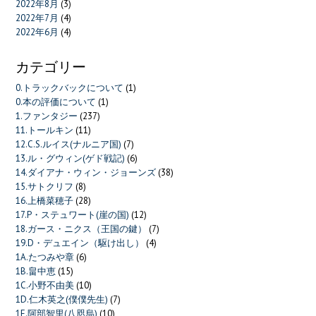
2022年8月
(3)
2022年7月
(4)
2022年6月
(4)
カテゴリー
0.トラックバックについて
(1)
0.本の評価について
(1)
1.ファンタジー
(237)
11.トールキン
(11)
12.C.S.ルイス(ナルニア国)
(7)
13.ル・グウィン(ゲド戦記)
(6)
14.ダイアナ・ウィン・ジョーンズ
(38)
15.サトクリフ
(8)
16.上橋菜穂子
(28)
17.P・ステュワート(崖の国)
(12)
18.ガース・ニクス（王国の鍵）
(7)
19.D・デュエイン（駆け出し）
(4)
1A.たつみや章
(6)
1B.畠中恵
(15)
1C.小野不由美
(10)
1D.仁木英之(僕僕先生)
(7)
1E.阿部智里(八咫烏)
(10)