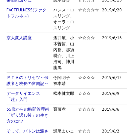
FACTFULNESS(ファク
ハンス・ロ
☆☆☆☆☆
2019/6/20
トフルネス)
スリング、
オーラ・ロ
スリング
京大変人講座
酒井敏、小
☆☆☆☆
2019/6/16
木曽哲、山
内裕、那須
耕介、川上
浩司、神川
龍馬
ＰＴＡのトリセツ～保
今関明子
☆☆☆☆
2019/6/12
護者と校長の奮闘記～
福本靖
データサイエンス
松本健太郎
☆☆☆
2019/6/9
「超」入門
55歳からの時間管理術
齋藤孝
☆☆☆☆
2019/6/6
「折り返し後」の生き
方のコツ
そして、バトンは渡さ
瀬尾まいこ
☆☆☆
2019/6/2