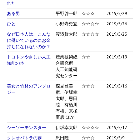
れた
ある男
平野啓一郎
☆☆☆
2019/5/29
ひと
小野寺史宜
☆☆☆☆
2019/5/26
なぜ日本人は、こんな
渡邉賢太郎
☆☆☆☆
2019/5/23
に働いているのにお金
持ちになれないのか？
トコトンやさしい人工
産業技術総
☆☆
2019/5/19
知能の本
合研究所
人工知能研
究センター
美女と竹林のアンソロ
森見登美
☆☆☆
2019/5/16
ジー
彦、伊坂幸
太郎、恩田
陸、有栖川
有栖、京極
夏彦 ほか
シーソーモンスター
伊坂幸太郎
☆☆☆☆
2019/5/12
クレオパトラの夢
恩田陸
☆☆☆
2019/5/9