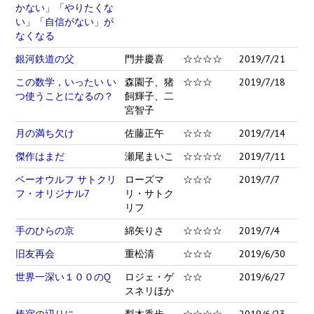
かない」「やりたくな
い」「自信がない」が
なくなる
銀河鉄道の父
門井慶喜
☆☆☆☆
2019/7/21
この数学，いったい い
森園子、猪
☆☆☆
2019/7/18
つ使うことになるの？
飼輝子、二
宮智子
月の満ち欠け
佐藤正午
☆☆☆
2019/7/14
傑作はまだ
瀬尾まいこ
☆☆☆☆
2019/7/11
ベーオウルフ サトクリ
ローズマ
☆☆☆
2019/7/7
フ・オリジナル7
リ・サトク
リフ
手のひらの京
綿矢りさ
☆☆☆☆
2019/7/4
旧友再会
重松清
☆☆☆
2019/6/30
世界一深い１００のQ
ロジェ・ゲ
☆☆
2019/6/27
スネリほか
椿宿の辺りに
梨木香歩
☆☆☆☆
2019/6/23