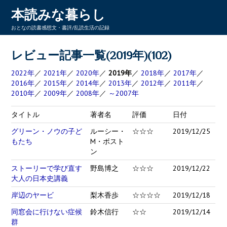
本読みな暮らし
おとなの読書感想文・書評/乱読生活の記録
レビュー記事一覧(2019年)(102)
2022年
／
2021年
／
2020年
／
2019年
／
2018年
／
2017年
／
2016年
／
2015年
／
2014年
／
2013年
／
2012年
／
2011年
／
2010年
／
2009年
／
2008年
／
～2007年
タイトル
著者名
評価
日付
グリーン・ノウの子ど
ルーシー・
☆☆☆
2019/12/25
もたち
M・ボスト
ン
ストーリーで学び直す
野島博之
☆☆☆
2019/12/22
大人の日本史講義
岸辺のヤービ
梨木香歩
☆☆☆☆
2019/12/18
同窓会に行けない症候
鈴木信行
☆☆
2019/12/14
群