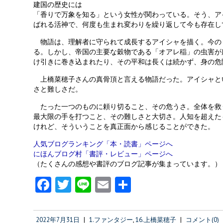
建国の歴史には
「香りで万象を知る」という女性が関わっている。そう、ア
ばれる活神で、何度も生まれ変わりを繰り返して今も存在し
物語は、理解者に守られて成長するアイシャを描く。今の
る。しかし、帝国の主要な穀物である「オアレ稲」の虫害が
け引きに巻き込まれたり、その平和は長くは続かず、身の危
上橋菜穂子さんの真骨頂と言える物語だった。アイシャと
さと難しさだ。
たった一つのものに頼り切ること、その危うさ。全体を救
最大限の手を打つこと、その難しさと大切さ。人知を超えた
けれど、そういうことを真正面から感じることができた。
人気ブログランキング「本・読書」ページへ
にほんブログ村「書評・レビュー」ページへ
（たくさんの感想や書評のブログ記事が集まっています。）
Fa
T
Li
E
共
ce
w
n
m
有
b
itt
e
ai
2022年7月31日
|
1.ファンタジー
,
16.上橋菜穂子
|
コメント(0)