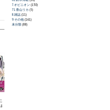
7.オピニオン
(130)
71.香山リカ
(5)
8.雑誌
(11)
9.その他
(161)
未分類
(88)
こ
は