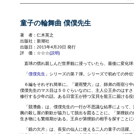
o
er
l
o
k
童子の輪舞曲 僕僕先生
著 者：仁木英之
出版社：新潮社
出版日：2013年4月20日 発行
評 価：☆☆☆
(説明)
直球の慣れ親しんだ世界観に浸っていたら、最後に変化球
「
僕僕先生
」シリーズの第７弾。シリーズで初めての外伝
６編をそれぞれ簡単に。「避雨雙六」は、師弟の雨宿り中
僕僕先生のマス目は５０ぐらいなのに、主人公王弁のはすさ
修行する少年の話。ある日雷王が持つ宝貝を龍王に届ける役
「競漕曲」は、僕僕先生の一行が不思議な結界によって、
腕の殺し屋の劉欽が協力して脱出を図ることに。「第狸奴の
生き物にも繁殖期がある。王弁が第狸奴の相手を探すことに
「鏡の欠片」は、長安の仙人に使える二人の童子の活躍。