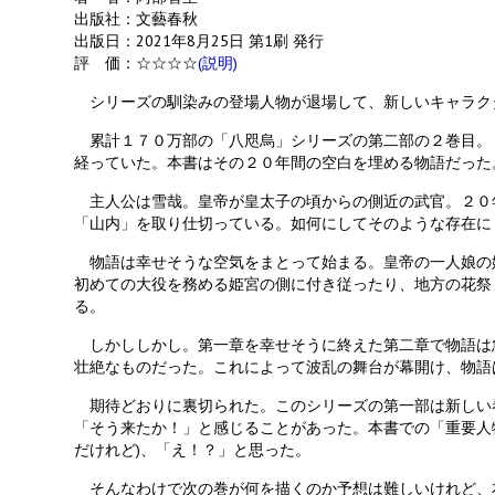
出版社：文藝春秋
出版日：2021年8月25日 第1刷 発行
評 価：☆☆☆☆
(説明)
シリーズの馴染みの登場人物が退場して、新しいキャラク
累計１７０万部の「八咫烏」シリーズの第二部の２巻目。
経っていた。本書はその２０年間の空白を埋める物語だった
主人公は雪哉。皇帝が皇太子の頃からの側近の武官。２０
「山内」を取り仕切っている。如何にしてそのような存在に
物語は幸せそうな空気をまとって始まる。皇帝の一人娘の
初めての大役を務める姫宮の側に付き従ったり、地方の花祭
る。
しかししかし。第一章を幸せそうに終えた第二章で物語は
壮絶なものだった。これによって波乱の舞台が幕開け、物語
期待どおりに裏切られた。このシリーズの第一部は新しい
「そう来たか！」と感じることがあった。本書での「重要人
だけれど)、「え！？」と思った。
そんなわけで次の巻が何を描くのか予想は難しいけれど、