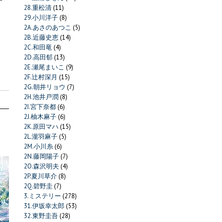
28.重松清
(11)
29.小川洋子
(8)
2A.あさのあつこ
(5)
2B.近藤史恵
(14)
2C.和田竜
(4)
2D.高田郁
(13)
2E.瀬尾まいこ
(9)
2F.辻村深月
(15)
2G.朝井リョウ
(7)
2H.池井戸潤
(8)
2I.宮下奈都
(6)
2J.柚木麻子
(6)
2K.原田マハ
(15)
2L.瀧羽麻子
(5)
2M.小川糸
(6)
2N.藤岡陽子
(7)
2O.森沢明夫
(4)
2P.夏川草介
(8)
2Q.碧野圭
(7)
3.ミステリー
(278)
31.伊坂幸太郎
(53)
32.東野圭吾
(28)