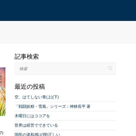
記事検索
検索
最近の投稿
空、はてしない青(上)(下)
「戦闘妖精・雪風」シリーズ：神林長平 著
木曜日にはココアを
世界は経営でできている
の
国民の違和感は9割正しい