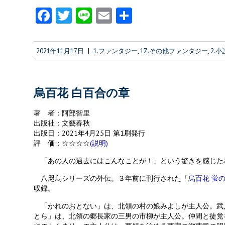
Fa
T
Li
E
共
ce
w
n
m
有
b
itt
e
ai
2021年11月17日
|
1.ファンタジー
,
1Z.その他ファンタジー
,
2.小
o
er
l
o
k
烏百花 白百合の章
著 者：阿部智里
出版社：文藝春秋
出版日：2021年4月25日 第1刷発行
評 価：☆☆☆☆
(説明)
「あの人の過去にはこんなことが！」という驚きを感じた
八咫烏シリーズの外伝。３年前に刊行された「
烏百花 蛍
収録。
「かれのおとない」は、北領の村の娘みよしが主人公。武
とら」は、北領の郷長家の三男の市柳が主人公。仲間と徒党