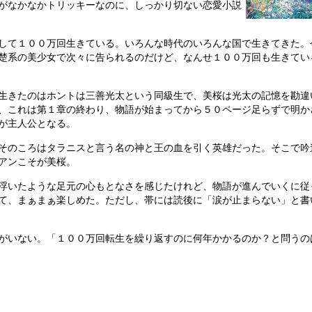
がなかなかトリッキーなのに、しっかり切ない恋愛小説
して１００万回生きている。いろんな時代のいろんな国で生きてきた。
楚系の美少女で次々に告られるのだけど、なんせ１００万回も生きてい
生きたのはホントは三善光太という同級生で、美桜は光太の記憶を勘違
、これは第１章の終わり、物語が始まってから５０ページ足らずで明か
が主人公となる。
そのころはタラニスと言う名の神と王の血を引く英雄だった。そこで吟
アンこそが美桜。
浮いたような足元の心もとなさを感じたけれど、物語が進んでいくに従
て、まぁまぁ楽しめた。ただし、帯には読後に「涙が止まらない」と書
がいない。「１００万回転生を繰り返すのに何年かかるのか？と問うの