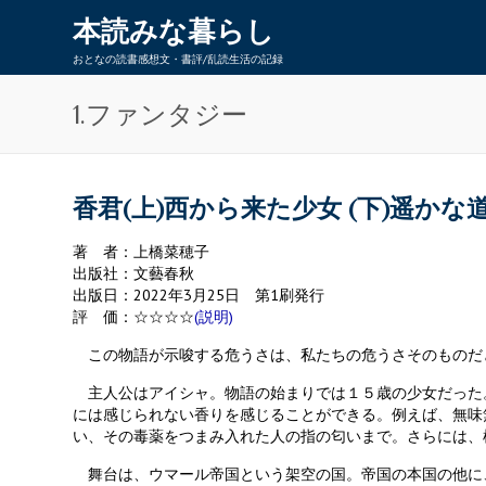
本読みな暮らし
おとなの読書感想文・書評/乱読生活の記録
1.ファンタジー
香君(上)西から来た少女 (下)遥かな
著 者：上橋菜穂子
出版社：文藝春秋
出版日：2022年3月25日 第1刷発行
評 価：☆☆☆☆
(説明)
この物語が示唆する危うさは、私たちの危うさそのものだ
主人公はアイシャ。物語の始まりでは１５歳の少女だった
には感じられない香りを感じることができる。例えば、無味無
い、その毒薬をつまみ入れた人の指の匂いまで。さらには、
舞台は、ウマール帝国という架空の国。帝国の本国の他に