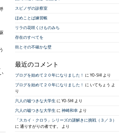
スピノザの診察室
呼
ほめことば練習帳
リラの花咲くけものみち
駆
存在のすべてを
街とその不確かな壁
う
最近のコメント
、
い
ブログを始めて２０年になりました！
に
YO-SHI
より
ブログを始めて２０年になりました！
に
いてちょう
よ
り
六人の嘘つきな大学生
に
YO-SHI
より
六人の嘘つきな大学生
に
神崎和幸
より
「スカイ・クロラ」シリーズの謎解きに挑戦（３／３）
に
通りすがりの者です。
より