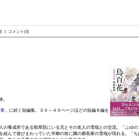
説
|
コメント(0)
本。
の章
」に続く短編集。３０～４０ページほどの短編８編を
人の養成所である勁草院にいる兄とその友人の雪哉との交流。「ふゆの
を組んで遊びまわっていた市柳の前に隣の郷長家の雪哉が現れる。「ち