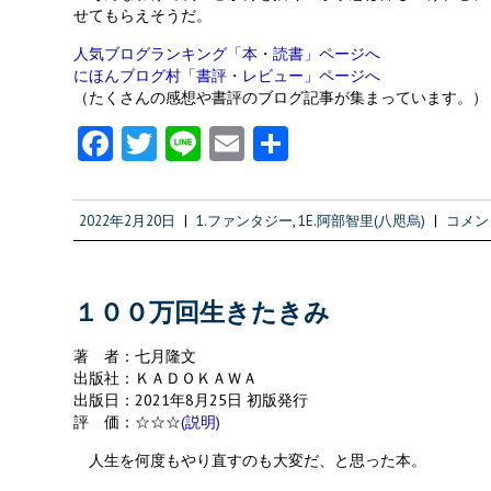
せてもらえそうだ。
人気ブログランキング「本・読書」ページへ
にほんブログ村「書評・レビュー」ページへ
（たくさんの感想や書評のブログ記事が集まっています。）
Fa
T
Li
E
共
ce
w
n
m
有
b
itt
e
ai
2022年2月20日
|
1.ファンタジー
,
1E.阿部智里(八咫烏)
|
コメント
o
er
l
o
k
１００万回生きたきみ
著 者：七月隆文
出版社：ＫＡＤＯＫＡＷＡ
出版日：2021年8月25日 初版発行
評 価：☆☆☆
(説明)
人生を何度もやり直すのも大変だ、と思った本。