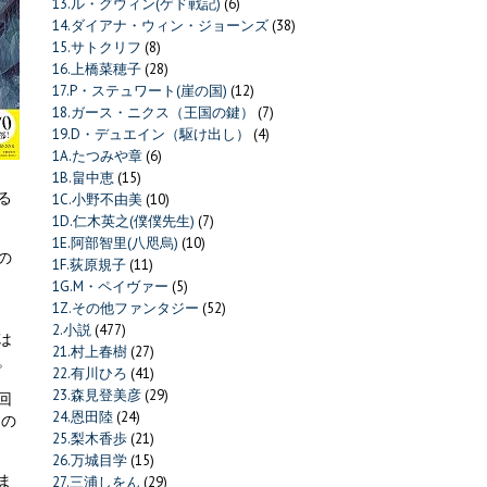
13.ル・グウィン(ゲド戦記)
(6)
14.ダイアナ・ウィン・ジョーンズ
(38)
15.サトクリフ
(8)
16.上橋菜穂子
(28)
17.P・ステュワート(崖の国)
(12)
18.ガース・ニクス（王国の鍵）
(7)
19.D・デュエイン（駆け出し）
(4)
1A.たつみや章
(6)
1B.畠中恵
(15)
る
1C.小野不由美
(10)
1D.仁木英之(僕僕先生)
(7)
1E.阿部智里(八咫烏)
(10)
の
1F.荻原規子
(11)
1G.M・ペイヴァー
(5)
1Z.その他ファンタジー
(52)
2.小説
(477)
は
21.村上春樹
(27)
。
22.有川ひろ
(41)
23.森見登美彦
(29)
回
24.恩田陸
(24)
たの
25.梨木香歩
(21)
26.万城目学
(15)
ま
27.三浦しをん
(29)