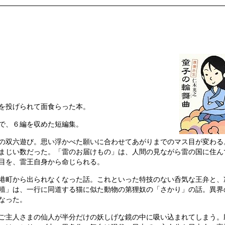
を投げられて面食らった本。
で、６編を収めた短編集。
の双六遊び。思い浮かべた願いに合わせてあがりまでのマス目が変わる
まじい数だった。「雷のお届けもの」は、人間の見ながら雷の国に住ん
目を、雷王自身から命じられる。
港町から出られなくなった話。これといった特技のない呑気な王弁と、
殖」は、一行に同道する猫に似た動物の第狸奴の「さかり」の話。異界
なった。
ご主人さまの仙人が半分だけの妖しげな鏡の中に吸い込まれてしまう。