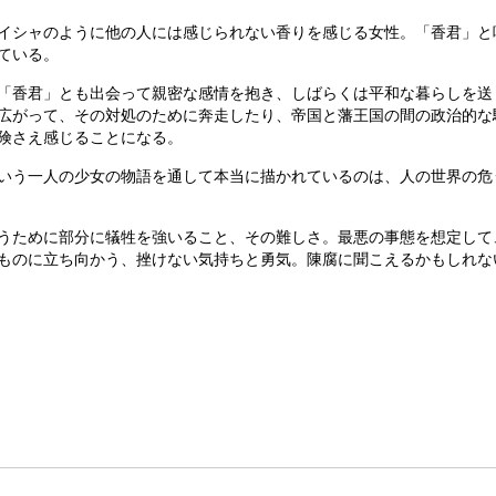
イシャのように他の人には感じられない香りを感じる女性。「香君」と
ている。
「香君」とも出会って親密な感情を抱き、しばらくは平和な暮らしを送
広がって、その対処のために奔走したり、帝国と藩王国の間の政治的な
険さえ感じることになる。
いう一人の少女の物語を通して本当に描かれているのは、人の世界の危
うために部分に犠牲を強いること、その難しさ。最悪の事態を想定して
ものに立ち向かう、挫けない気持ちと勇気。陳腐に聞こえるかもしれな