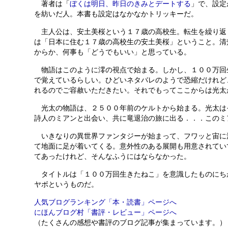
著者は「
ぼくは明日、昨日のきみとデートする
」で、設定
を紡いだ人。本書も設定はなかなかトリッキーだ。
主人公は、安土美桜という１７歳の高校生。転生を繰り返
は「日本に住む１７歳の高校生の安土美桜」ということ。清
からか、何事も「どうでもいい」と思っている。
物語はこのように澪の視点で始まる。しかし、１００万回
で覚えているらしい。ひどいネタバレのようで恐縮だけれど
れるのでご容赦いただきたい。それでもってここからは光太
光太の物語は、２５００年前のケルトから始まる。光太は
詩人のミアンと出会い、共に竜退治の旅に出る．．．このミ
いきなりの異世界ファンタジーが始まって、フワッと宙に
て地面に足が着いてくる。意外性のある展開も用意されてい
てあったけれど、そんなふうにはならなかった。
タイトルは「１００万回生きたねこ」を意識したものにち
ヤボというものだ。
人気ブログランキング「本・読書」ページへ
にほんブログ村「書評・レビュー」ページへ
（たくさんの感想や書評のブログ記事が集まっています。）