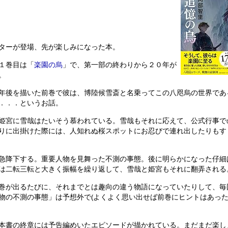
ターが登場、先が楽しみになった本。
１巻目は「
楽園の烏
」で、第一部の終わりから２０年が
。
年後を描いた前巻で彼は、博陸候雪斎と名乗ってこの八咫烏の世界であ
．．．というお話。
姫宮に雪哉はたいそう慕われている。雪哉もそれに応えて、公式行事で
りに出掛けた際には、人知れぬ桜スポットにお忍びで連れ出したりもす
急降下する。重要人物を見舞った不測の事態。後に明らかになった仔細
は二転三転と大きく振幅を繰り返して、雪哉と姫宮もそれに翻弄される
巻が出るたびに、それまでとは趣向の違う物語になっていたりして、毎
物の不測の事態」は予想外で(よくよく思い出せば前巻にヒントはあっ
本書の終章には予告編めいたエピソードが描かれている。まだまだ楽し