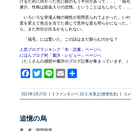
けるために向かった先に鏡のもう半分があって．．。「福毛
康介。性格は筋金入りの怠惰。ということはもしかして．．
いろいろな登場人物の個性が垣間見られてよかった。いや
度を変えて焦点を当てた感じで意外な面も明らかになった。
ら、また外伝が出るかもしれない。
「福毛」には驚いた。この話はまだ膨らむのかな？
人気ブログランキング「本・読書」ページへ
にほんブログ村「書評・レビュー」ページへ
（たくさんの感想や書評のブログ記事が集まっています。）
Fa
T
Li
E
共
ce
w
n
m
有
b
itt
e
ai
2022年2月27日
|
1.ファンタジー
,
1D.仁木英之(僕僕先生)
|
コメ
o
er
l
o
k
追憶の烏
著 者：阿部智里