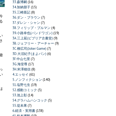
33.森博嗣
(16)
34.加納朋子
(15)
35.三崎亜記
(8)
今
36.ダン・ブラウン
(7)
る
37.ダレン・シャン
(7)
38.フィリップ・プルマン
(4)
39.小路幸也(バンドワゴン)
(19)
い
3A.三上延(ビブリア古書堂)
(9)
さ
3B.ジェフリー・アーチャー
(9)
3C.柳広司(Joker Game)
(7)
3D.大沼紀子(まよパン)
(6)
遊
3F.中山七里
(7)
3G.海堂尊
(17)
っ
3H.米澤穂信
(8)
い
4.エッセイ
(61)
5.ノンフィクション
(140)
51.塩野七生
(19)
は
52.感動コミック
(5)
53.池上彰
(14)
54.グラハムハンコック
(5)
55.堤未果
(7)
6.経済・実用書
(138)
61.鈴木博毅
(10)