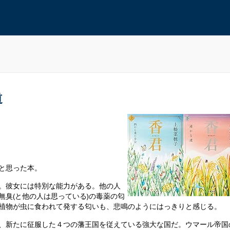
道
と思った本。
。彼女には特別な能力がある。他の人
臭(と他の人は思っている)の毒薬の匂
植物が虫に食われて発する匂いも、悲鳴のようにはっきりと感じる。
、新たに征服した４つの藩王国を従えている強大な国だ。ウマール帝国