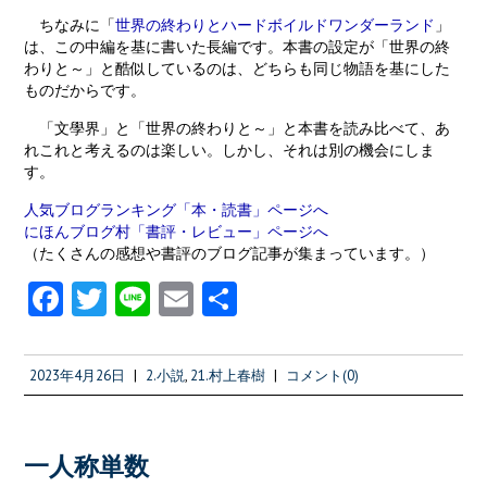
ちなみに「
世界の終わりとハードボイルドワンダーランド
」
は、この中編を基に書いた長編です。本書の設定が「世界の終
わりと～」と酷似しているのは、どちらも同じ物語を基にした
ものだからです。
「文學界」と「世界の終わりと～」と本書を読み比べて、あ
れこれと考えるのは楽しい。しかし、それは別の機会にしま
す。
人気ブログランキング「本・読書」ページへ
にほんブログ村「書評・レビュー」ページへ
（たくさんの感想や書評のブログ記事が集まっています。）
Fa
T
Li
E
共
ce
w
n
m
有
b
itt
e
ai
2023年4月26日
|
2.小説
,
21.村上春樹
|
コメント(0)
o
er
l
o
k
一人称単数