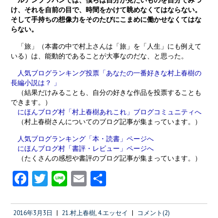
け、それを自前の目で、時間をかけて眺めなくてはならない。
そして手持ちの想像力をそのたびにこまめに働かせなくてはな
らない。
「旅」（本書の中で村上さんは「旅」を「人生」にも例えて
いる）は、能動的であることが大事なのだな、と思った。
人気ブログランキング投票「あなたの一番好きな村上春樹の
長編小説は？ 」
（結果だけみることも、自分の好きな作品を投票することも
できます。）
にほんブログ村「村上春樹あれこれ」ブログコミュニティへ
（村上春樹さんについてのブログ記事が集まっています。）
人気ブログランキング「本・読書」ページへ
にほんブログ村「書評・レビュー」ページへ
（たくさんの感想や書評のブログ記事が集まっています。）
Fa
T
Li
E
共
ce
w
n
m
有
b
itt
e
ai
2016年3月3日
|
21.村上春樹
,
4.エッセイ
|
コメント(2)