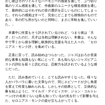
かし彼はそのワイルドなハーモニーの感覚を通して、ぶつ切り
風のリズム感覚を通して、作曲家のユニークな構造感覚を通し
て、最終的にはそれぞれの音の選択を正しいものにしてしまっ
た。それらの感覚はすべて、完全にどこまでも彼独自のもので
あり、非の打ち所がないのと同時に、まさに常軌を逸していい
た。」
本書中に何度もそう評されているけれど、つまり彼は「天
才」だったのだ。天才は当初は理解されない。本書は、そんな
中で早くから彼を理解し献身的な支援を与えた人々の、「セロ
ニアス・モンク評」を集めている。
正直に言って、読み始めはつらかった。ジャズはおろか音楽
的な素養も知識もない私にとって、名も知らないジャズピアニ
ストの評伝を延々と読むのは、忍耐力を試されているような感
じだった。
ただ、読み進めていくと、とても読みやすくなった。様々な
人がバラバラに書いた文章なので、同じエピソードが少し角度
を変えて何度も触れられる。しかしその効果として、立体的な
像を結ぶように、マイルズ・デイビィスや、ジョン・コルトレ
ーン(その名前ぐらいは私も知っている)の先を行って影響を与え
た、セロニアス・モンクの姿が立ち上がってくる。