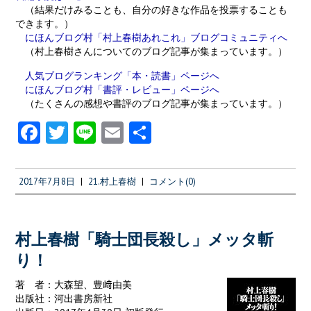
（結果だけみることも、自分の好きな作品を投票することも
できます。）
にほんブログ村「村上春樹あれこれ」ブログコミュニティへ
（村上春樹さんについてのブログ記事が集まっています。）
人気ブログランキング「本・読書」ページへ
にほんブログ村「書評・レビュー」ページへ
（たくさんの感想や書評のブログ記事が集まっています。）
Fa
T
Li
E
共
ce
w
n
m
有
b
itt
e
ai
2017年7月8日
|
21.村上春樹
|
コメント(0)
o
er
l
o
k
村上春樹「騎士団長殺し」メッタ斬
り！
著 者：大森望、豊﨑由美
出版社：河出書房新社