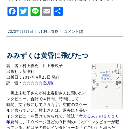
Fa
T
Li
E
共
ce
w
n
m
有
b
itt
e
ai
2020年5月13日
|
21.村上春樹
|
コメント(2)
o
er
l
o
k
みみずくは黄昏に飛びたつ
著 者：村上春樹 川上未映子
出版社：新潮社
出版日：2017年4月25日 発行
評 価：☆☆☆☆☆
(説明)
川上未映子さんが村上春樹さんに聞いたイ
ンタビュー。合計で４日間、時間にして１１
時間、文字数にして２５万字。空前のスケー
ルと言っていい。村上さんは、過去にも長い
インタビューを受けておられて、
雑誌「考える人」の２０１０
年夏号
に、７０ページほどの３日間のロングインタビューが載
っている。私はその長いインタビューを「すごい」と思った