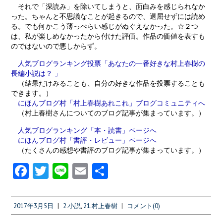
それで「深読み」を除いてしまうと、面白みを感じられなか
った。ちゃんと不思議なことが起きるので、退屈せずには読め
る。でも何かこう薄っぺらい感じがぬぐえなかった。☆２つ
は、私が楽しめなかったから付けた評価。作品の価値を表すも
のではないので悪しからず。
人気ブログランキング投票「あなたの一番好きな村上春樹の
長編小説は？ 」
（結果だけみることも、自分の好きな作品を投票することも
できます。）
にほんブログ村「村上春樹あれこれ」ブログコミュニティへ
（村上春樹さんについてのブログ記事が集まっています。）
人気ブログランキング「本・読書」ページへ
にほんブログ村「書評・レビュー」ページへ
（たくさんの感想や書評のブログ記事が集まっています。）
Fa
T
Li
E
共
ce
w
n
m
有
b
itt
e
ai
2017年3月5日
|
2.小説
,
21.村上春樹
|
コメント(0)
o
er
l