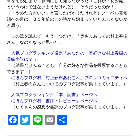
章をを読むまで、寡聞にして知らなかった（これが「初公開」
というわけではないようだけれど）。そうだったのか！。
（「やめた方がいい」と言ったばかりだけれど）ノーベル賞候
補への道は、３５年前のこの時から始まっていたんじゃないか
と思う。
この章を読んで、もう一つだけ。「奥さまあっての村上春樹
さん」なのだなぁと思った。
人気ブログランキング投票「あなたの一番好きな村上春樹の
長編小説は？ 」
（結果だけみることも、自分の好きな作品を投票することも
できます。）
にほんブログ村「村上春樹あれこれ」ブログコミュニティへ
（村上春樹さんについてのブログ記事が集まっています。）
人気ブログランキング「本・読書」ページへ
にほんブログ村「書評・レビュー」ページへ
（たくさんの感想や書評のブログ記事が集まっています。）
Fa
T
Li
E
共
ce
w
n
m
有