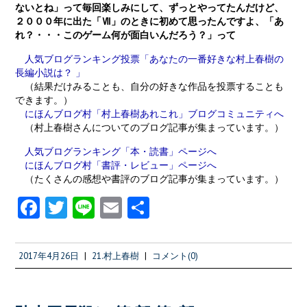
ないとね」って毎回楽しみにして、ずっとやってたんだけど、
２０００年に出た「Ⅶ」のときに初めて思ったんですよ、「あ
れ？・・・このゲーム何が面白いんだろう？」って
人気ブログランキング投票「あなたの一番好きな村上春樹の
長編小説は？ 」
（結果だけみることも、自分の好きな作品を投票することも
できます。）
にほんブログ村「村上春樹あれこれ」ブログコミュニティへ
（村上春樹さんについてのブログ記事が集まっています。）
人気ブログランキング「本・読書」ページへ
にほんブログ村「書評・レビュー」ページへ
（たくさんの感想や書評のブログ記事が集まっています。）
Fa
T
Li
E
共
ce
w
n
m
有
b
itt
e
ai
2017年4月26日
|
21.村上春樹
|
コメント(0)
o
er
l
o