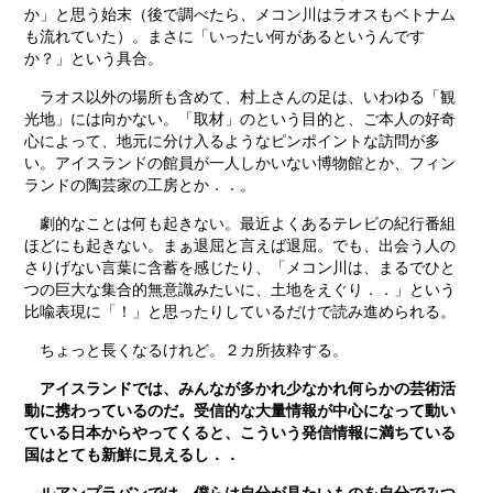
か」と思う始末（後で調べたら、メコン川はラオスもベトナム
も流れていた）。まさに「いったい何があるというんです
か？」という具合。
ラオス以外の場所も含めて、村上さんの足は、いわゆる「観
光地」には向かない。「取材」のという目的と、ご本人の好奇
心によって、地元に分け入るようなピンポイントな訪問が多
い。アイスランドの館員が一人しかいない博物館とか、フィン
ランドの陶芸家の工房とか．．。
劇的なことは何も起きない。最近よくあるテレビの紀行番組
ほどにも起きない。まぁ退屈と言えば退屈。でも、出会う人の
さりげない言葉に含蓄を感じたり、「メコン川は、まるでひと
つの巨大な集合的無意識みたいに、土地をえぐり．．」という
比喩表現に「！」と思ったりしているだけで読み進められる。
ちょっと長くなるけれど。２カ所抜粋する。
アイスランドでは、みんなが多かれ少なかれ何らかの芸術活
動に携わっているのだ。受信的な大量情報が中心になって動い
ている日本からやってくると、こういう発信情報に満ちている
国はとても新鮮に見えるし．．
ルアンプラバンでは、僕らは自分が見たいものを自分でみつ