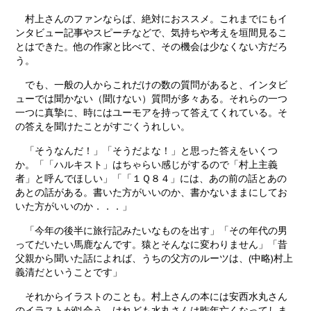
村上さんのファンならば、絶対におススメ。これまでにもイ
ンタビュー記事やスピーチなどで、気持ちや考えを垣間見るこ
とはできた。他の作家と比べて、その機会は少なくない方だろ
う。
でも、一般の人からこれだけの数の質問があると、インタビ
ューでは聞かない（聞けない）質問が多々ある。それらの一つ
一つに真摯に、時にはユーモアを持って答えてくれている。そ
の答えを聞けたことがすごくうれしい。
「そうなんだ！」「そうだよな！」と思った答えをいくつ
か。「「ハルキスト」はちゃらい感じがするので「村上主義
者」と呼んでほしい」「「１Ｑ８４」には、あの前の話とあの
あとの話がある。書いた方がいいのか、書かないままにしてお
いた方がいいのか．．．」
「今年の後半に旅行記みたいなものを出す」「その年代の男
ってだいたい馬鹿なんです。猿とそんなに変わりません」「昔
父親から聞いた話によれば、うちの父方のルーツは、(中略)村上
義清だということです」
それからイラストのことも。村上さんの本には安西水丸さん
のイラストが似合う。けれども水丸さんは昨年亡くなってしま