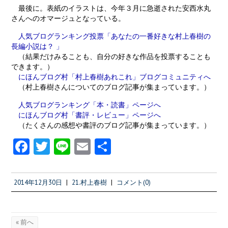
最後に。表紙のイラストは、今年３月に急逝された安西水丸
さんへのオマージュとなっている。
人気ブログランキング投票「あなたの一番好きな村上春樹の
長編小説は？ 」
（結果だけみることも、自分の好きな作品を投票することも
できます。）
にほんブログ村「村上春樹あれこれ」ブログコミュニティへ
（村上春樹さんについてのブログ記事が集まっています。）
人気ブログランキング「本・読書」ページへ
にほんブログ村「書評・レビュー」ページへ
（たくさんの感想や書評のブログ記事が集まっています。）
Fa
T
Li
E
共
ce
w
n
m
有
b
itt
e
ai
2014年12月30日
|
21.村上春樹
|
コメント(0)
o
er
l
o
« 前へ