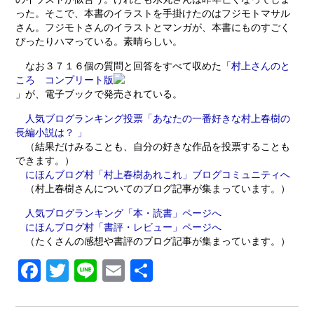
った。そこで、本書のイラストを手掛けたのはフジモトマサル
さん。フジモトさんのイラストとマンガが、本書にものすごく
ぴったりハマっている。素晴らしい。
なお３７１６個の質問と回答をすべて収めた「
村上さんのと
ころ コンプリート版
」が、電子ブックで発売されている。
人気ブログランキング投票「あなたの一番好きな村上春樹の
長編小説は？ 」
（結果だけみることも、自分の好きな作品を投票することも
できます。）
にほんブログ村「村上春樹あれこれ」ブログコミュニティへ
（村上春樹さんについてのブログ記事が集まっています。）
人気ブログランキング「本・読書」ページへ
にほんブログ村「書評・レビュー」ページへ
（たくさんの感想や書評のブログ記事が集まっています。）
Fa
T
Li
E
共
ce
w
n
m
有