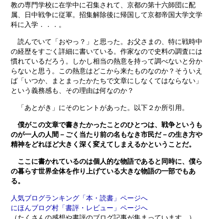
教の専門学校に在学中に召集されて、京都の第十六師団に配
属、日中戦争に従軍。招集解除後に帰国して京都帝国大学文学
科に入学．．．。
読んでいて「おやっ？」と思った。お父さまの、特に戦時中
の経歴をすごく詳細に書いている。作家なので史料の調査には
慣れているだろう。しかし相当の熱意を持って調べないと分か
らないと思う。この熱意はどこから来たものなのか？そういえ
ば「いつか、まとまったかたちで文章にしなくてはならない」
という義務感も、その理由は何なのか？
「あとがき」にそのヒントがあった。以下２か所引用。
僕がこの文章で書きたかったことのひとつは、戦争というも
のが一人の人間－ごく当たり前の名もなき市民だ－の生き方や
精神をどれほど大きく深く変えてしまえるかということだ。
ここに書かれているのは個人的な物語であると同時に、僕ら
の暮らす世界全体を作り上げている大きな物語の一部でもあ
る。
人気ブログランキング「本・読書」ページへ
にほんブログ村「書評・レビュー」ページへ
（たくさんの感想や書評のブログ記事が集まっています。）