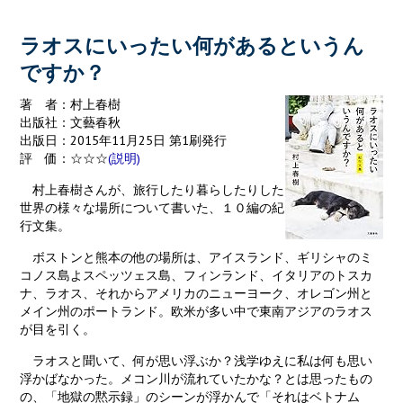
o
k
ラオスにいったい何があるというん
ですか？
著 者：村上春樹
出版社：文藝春秋
出版日：2015年11月25日 第1刷発行
評 価：☆☆☆
(説明)
村上春樹さんが、旅行したり暮らしたりした
世界の様々な場所について書いた、１０編の紀
行文集。
ボストンと熊本の他の場所は、アイスランド、ギリシャのミ
コノス島よスペッツェス島、フィンランド、イタリアのトスカ
ナ、ラオス、それからアメリカのニューヨーク、オレゴン州と
メイン州のポートランド。欧米が多い中で東南アジアのラオス
が目を引く。
ラオスと聞いて、何が思い浮ぶか？浅学ゆえに私は何も思い
浮かばなかった。メコン川が流れていたかな？とは思ったもの
の、「地獄の黙示録」のシーンが浮かんで「それはベトナム