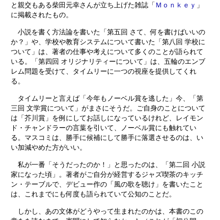
と親交もある柴田元幸さんが立ち上げた雑誌「
Ｍｏｎｋｅｙ
」
に掲載されたもの。
小説を書く方法論を書いた「第五回 さて、何を書けばいいの
か？」や、学校や教育システムについて書いた「第八回 学校に
ついて」は、著者の仕事や考えについて多くのことが語られて
いる。「第四回 オリジナリティーについて」は、五輪のエンブ
レム問題を受けて、タイムリーに一つの視座を提供してくれ
る。
タイムリーと言えば「今年もノーベル賞を逃した」今、「第
三回 文学賞について」がまさにそうだ。ご自身のことについて
は「芥川賞」を例にしてお話しになっているけれど、レイモン
ド・チャンドラーの言葉を引いて、ノーベル賞にも触れてい
る。マスコミは、勝手に候補にして勝手に落選させるのは、い
い加減やめた方がいい。
私が一番「そうだったのか！」と思ったのは、「第二回 小説
家になった頃」。著者がご自分が経営するジャズ喫茶のキッチ
ン・テーブルで、デビュー作の「風の歌を聴け」を書いたこと
は、これまでにも何度も語られていて公知のことだ。
しかし、あの文体がどうやって生まれたのかは、本書のこの