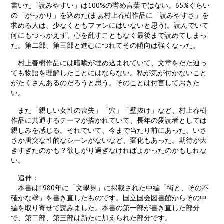
書いた「読みやすい」は100%の誉め言葉ではない。65%ぐらい
の「がっかり」を込めた(まぁ村上春樹作品に「読みやすさ」を
求める人は、少なくともファンにはいないと思う)。読んでいて
何にもつっかえず、心を乱すこともなく最後まで読めてしまっ
た。第二部、第三部と進むにつれてその傾向は強くなった。
村上春樹作品には暗喩が埋め込まれていて、文章をだた辿っ
ても物語を理解したことにはならない。私が気が付かないこと
がたくさんあるのだろうと思う。そのことは付言しておきた
い。
また「親しい女性の喪失」「穴」「壁抜け」など、村上春樹
作品に共通するテーマが描かれていて、長年の愛読者としては
親しみを感じる。それでいて、今まで当たり前にあった、いさ
さか唐突な性的なシーンがないなど、変化もあった。期待が大
きすぎたのかも？欲しがり過ぎなければよかったのかもしれな
い。
追伸：
本書は1980年に「文學界」に掲載された中編「街と、その不
確かな壁」を書き直したものです。国立国会図書館からその中
編を取り寄せて読みました。本書の第一部が書き直した部分
で、第二部、第三部は新たに加えられた部分です。