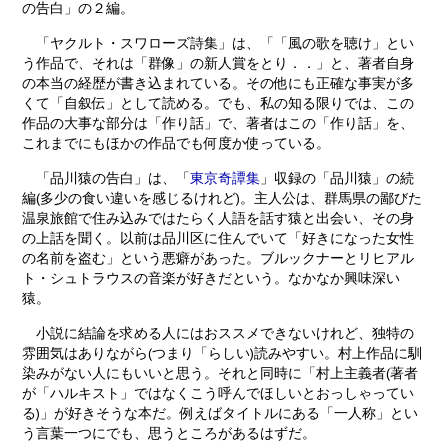
の告白」の２編。
「ヤクルト・スワローズ詩集」は、「「風の歌を聴け」とい
う作品で、それは「群像」の新人賞をとり．．」と、著者自身
の本当の経歴が書き込まれている。その他にも正確な事実が多
くて「自叙伝」として読める。でも、私の知る限りでは、この
作品の大事な部分は「作り話」で、著者はこの「作り話」を、
これまでにもほかの作品でも何度か使っている。
「品川猿の告白」は、「
東京奇譚集
」収録の「品川猿」の続
編(多少の食い違いを感じるけれど)。主人公は、群馬県の鄙びた
温泉旅館で住み込みではたらく人語を話す猿と出会い、その身
の上話を聞く。以前は品川区に住んでいて「好きになった女性
の名前を盗む」という悪癖があった。ブルックナーとリヒアル
ト・シュトラウスの音楽が好きだという。なかなか興味深い
猿。
小説に結論を求める人にはおススメできないけれど、独特の
雰囲気はありながら(つまり「らしい)読みやすい。村上作品に馴
染みがない人にもいいと思う。それと同時に「村上主義者(著者
が「ハルキスト」ではなくこう呼んでほしいとおっしゃってい
る)」が好きそうな本だ。例えばタイトルにある「一人称」とい
う言葉一つにでも、思うところがあるはずだ。