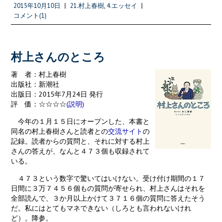
b
itt
e
ai
2015年10月10日
|
21.村上春樹
,
4.エッセイ
|
o
er
l
コメント(1)
o
k
村上さんのところ
著 者：村上春樹
出版社：新潮社
出版日：2015年7月24日 発行
評 価：☆☆☆☆
(説明)
今年の１月１５日にオープンした、本書と
同名の村上春樹さんと読者との
交流サイト
の
記録。読者からの質問と、それに対する村上
さんの答えが、なんと４７３個も収録されて
いる。
４７３という数字で驚いてはいけない。受け付け期間の１７
日間に３万７４５６個もの質問が寄せられ、村上さんはそれを
全部読んで、３か月以上かけて３７１６個の質問に答えたそう
だ。私にはとてもマネできない（しろとも言われないけれ
ど）。降参。