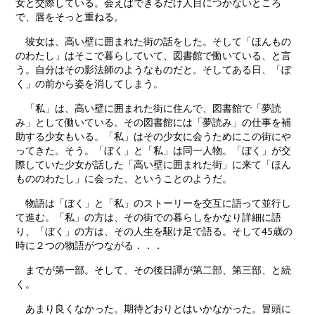
女と交際している。会えばできるだけ人目につかないところ
で、唇をそっと重ねる。
彼女は、高い壁に囲まれた街の話をした。そして「ほんもの
のわたし」はそこで暮らしていて、図書館で働いている、と言
う。自分はその影法師のようなものだと。そしてある日、「ぼ
く」の前から姿を消してしまう。
「私」は、高い壁に囲まれた街に住んで、図書館で「夢読
み」として働いている。その図書館には「夢読み」の仕事を補
助する少女もいる。「私」はその少女に会うためにこの街にや
ってきた。そう。「ぼく」と「私」は同一人物。「ぼく」が交
際していた少女が話した「高い壁に囲まれた街」に来て「ほん
もののわたし」に会った、ということのようだ。
物語は「ぼく」と「私」のストーリーを交互に語って並行し
て進む。「私」の方は、その街での暮らしをかなり詳細に語
り、「ぼく」の方は、その人生を駆け足で語る。そして45歳の
時に２つの物語がつながる．．．
までが第一部。そして、その後日譚が第二部、第三部、と続
く。
あまり良くなかった。期待どおりとはいかなかった。冒頭に