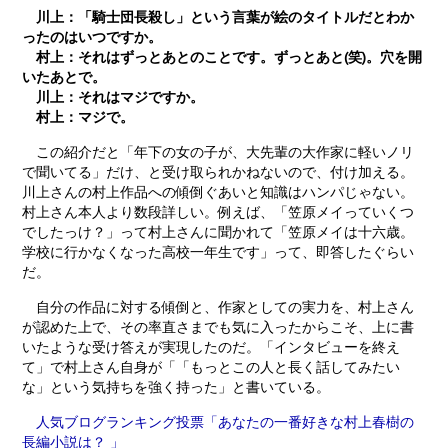
川上：「騎士団長殺し」という言葉が絵のタイトルだとわか
ったのはいつですか。
村上：それはずっとあとのことです。ずっとあと(笑)。穴を開
いたあとで。
川上：それはマジですか。
村上：マジで。
この紹介だと「年下の女の子が、大先輩の大作家に軽いノリ
で聞いてる」だけ、と受け取られかねないので、付け加える。
川上さんの村上作品への傾倒ぐあいと知識はハンパじゃない。
村上さん本人より数段詳しい。例えば、「笠原メイっていくつ
でしたっけ？」って村上さんに聞かれて「笠原メイは十六歳。
学校に行かなくなった高校一年生です」って、即答したぐらい
だ。
自分の作品に対する傾倒と、作家としての実力を、村上さん
が認めた上で、その率直さまでも気に入ったからこそ、上に書
いたような受け答えが実現したのだ。「インタビューを終え
て」で村上さん自身が「「もっとこの人と長く話してみたい
な」という気持ちを強く持った」と書いている。
人気ブログランキング投票「あなたの一番好きな村上春樹の
長編小説は？ 」