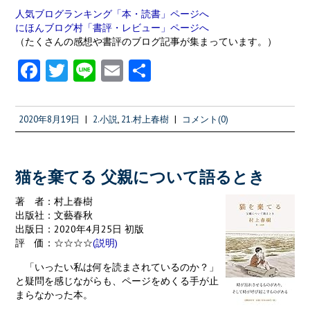
人気ブログランキング「本・読書」ページへ
にほんブログ村「書評・レビュー」ページへ
（たくさんの感想や書評のブログ記事が集まっています。）
Fa
T
Li
E
共
ce
w
n
m
有
b
itt
e
ai
2020年8月19日
|
2.小説
,
21.村上春樹
|
コメント(0)
o
er
l
o
k
猫を棄てる 父親について語るとき
著 者：村上春樹
出版社：文藝春秋
出版日：2020年4月25日 初版
評 価：☆☆☆☆
(説明)
「いったい私は何を読まされているのか？」
と疑問を感じながらも、ページをめくる手が止
まらなかった本。