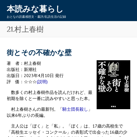
本読みな暮らし
おとなの読書感想文・書評/乱読生活の記録
21.村上春樹
街とその不確かな壁
著 者：村上春樹
出版社：新潮社
出版日：2023年4月10日 発行
評 価：☆☆☆
(説明)
数多くの村上春樹作品を読んだけれど、最
初期を除くと一番に読みやすいと思った本。
村上春樹さんの最新刊。「
騎士団長殺し
」
以来6年ぶりの長編。
主人公は「ぼく」と「私」。「ぼく」は、17歳の高校生で
「高校生エッセイ・コンクール」の表彰式で出会った16歳の少