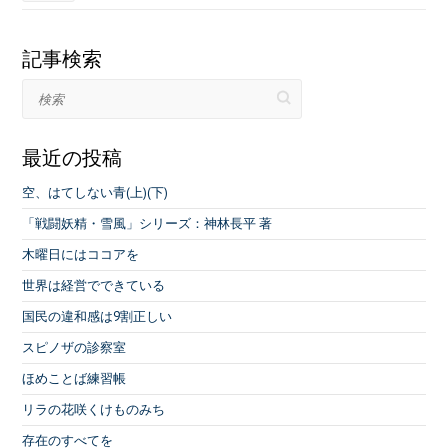
k
記事検索
検索
最近の投稿
空、はてしない青(上)(下)
「戦闘妖精・雪風」シリーズ：神林長平 著
木曜日にはココアを
世界は経営でできている
国民の違和感は9割正しい
スピノザの診察室
ほめことば練習帳
リラの花咲くけものみち
存在のすべてを