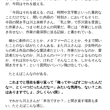
が、今回はそれを超える。
「今回はそれを超える」のは、時間や文字数といった量的な
ことだけでなく、聞いた内容の「特別さ」においてもそうだ。
今回の聞き手は川上未映子さん。「乳と卵」で芥川賞を受賞し
た作家さん。つまり村上さんの同業だ。帯には「作家にしか訊
き出せない、作家の最深部に迫る記録」と書かれている。
確かに創作のこととか、メタファーのこととか、今まで聞い
たことのない話がたくさんある。また川上さんは、少女時代か
らの村上作品の熱心な愛読者だという。作家だからなのか、愛
読者だからなのか、川上さんのパーソナリティによるものなの
か、それは分からない。けれど「そんなことを、しかもそんな
聞き方する？」という質問がバンバン飛び出している。
たとえばこんなのがある。
これまでと現在を振り返って「俺ってやっぱすごかったんだ
なー、とくべつだったんだなー」みたいな気持ち、ない？これ
はありますでしょ、少しくらい(笑）。
それから川上さんが「本当ですか？」と聞き返す場面も多
い。たとえばこんな感じ。