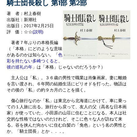
k
騎士団長殺し 第1部 第2部
著 者：村上春樹
出版社：新潮社
出版日：2017年2月25日
評 価：☆☆
(説明)
著者７年ぶりの本格長編
（「本格」にどのような意味
があるのかは知らない。「
色
彩を持たない多崎つくると、
彼の巡礼の年
」は「本格」じゃないのだろうか？）
主人公は「私」。３６歳の男性で職業は肖像画家。妻に離婚
を言い渡され、６年間の結婚生活にピリオドを打った。物語は
その後の「私」の約９カ月のことを描く。
傷心旅行なのか「私」は東北から北海道にかけて、車に乗っ
ての１人旅に出る。旅行から戻って、友人の父（高名な日本画
家）が使っていた、小田原の山荘に住むことになる。本人は社
交的な性格ではないのだけれど、そこに色々な人が訪ねて来
る。谷を挟んだ向かいに住む白髪の「免色」という名の男性と
か、「騎士団長」とか．．．。