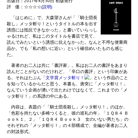
出版日：2017年4月30日 初版発行
評 価：☆☆☆☆
(説明)
「はじめに」で、大森望さんが「「騎士団長
殺し」メッタ斬り！というタイトルの本を出す
誘惑には抵抗できなかった」と書いていらっし
ゃるけれど、私はこのタイトルを書店で見て、
読んでみたいという誘惑に抗えなかった。なんと不埒な便乗商
品か。でも「私の想いに近い」という確信めいたものも感じ
た。
著者のお二人は共に「書評家」。私はお二人の書評をあまり
読んだことがないのだけれど、「辛口の書評」という印象があ
る。それはたぶん「
文学賞メッタ斬り！
」という作品のこと
を知っているからだと思う。本書も、唐突に「メッタ斬り！」
なんていう企画が湧いて出たわけではなくて、これまでの「メ
ッタ斬り！」の系譜の中にある。
内容は、表題の「「騎士団長殺し」メッタ斬り！」のほか、
「色彩を持たない多崎つくると、彼の巡礼の年」「１Ｑ８４ Ｂ
ｏｏｋ１、２」「１Ｑ８４ Ｂｏｏｋ３ 女のいない男たち」の
それぞれの「メッタ斬り！」の４部構成で、全編が著者お二人
の対談形式。