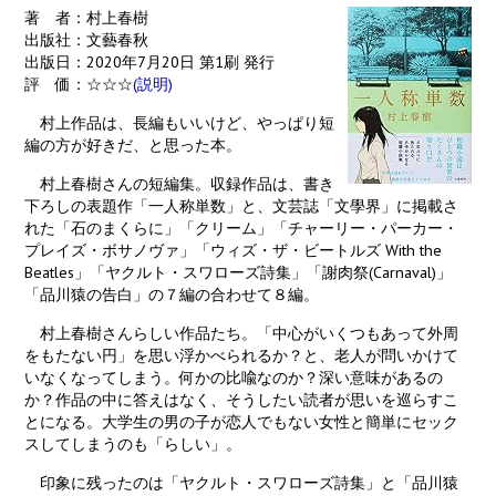
著 者：村上春樹
出版社：文藝春秋
出版日：2020年7月20日 第1刷 発行
評 価：☆☆☆
(説明)
村上作品は、長編もいいけど、やっぱり短
編の方が好きだ、と思った本。
村上春樹さんの短編集。収録作品は、書き
下ろしの表題作「一人称単数」と、文芸誌「文學界」に掲載さ
れた「石のまくらに」「クリーム」「チャーリー・パーカー・
プレイズ・ボサノヴァ」「ウィズ・ザ・ビートルズ With the
Beatles」「ヤクルト・スワローズ詩集」「謝肉祭(Carnaval)」
「品川猿の告白」の７編の合わせて８編。
村上春樹さんらしい作品たち。「中心がいくつもあって外周
をもたない円」を思い浮かべられるか？と、老人が問いかけて
いなくなってしまう。何かの比喩なのか？深い意味があるの
か？作品の中に答えはなく、そうしたい読者が思いを巡らすこ
とになる。大学生の男の子が恋人でもない女性と簡単にセック
スしてしまうのも「らしい」。
印象に残ったのは「ヤクルト・スワローズ詩集」と「品川猿