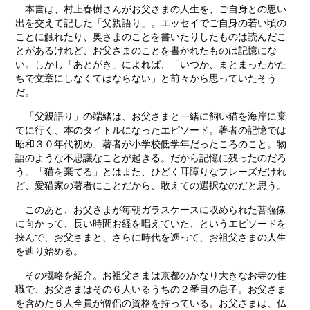
本書は、村上春樹さんがお父さまの人生を、ご自身との思い
出を交えて記した「父親語り」。エッセイでご自身の若い頃の
ことに触れたり、奥さまのことを書いたりしたものは読んだこ
とがあるけれど、お父さまのことを書かれたものは記憶にな
い。しかし「あとがき」によれば、「いつか、まとまったかた
ちで文章にしなくてはならない」と前々から思っていたそう
だ。
「父親語り」の端緒は、お父さまと一緒に飼い猫を海岸に棄
てに行く、本のタイトルになったエピソード。著者の記憶では
昭和３０年代初め、著者が小学校低学年だったころのこと。物
語のような不思議なことが起きる。だから記憶に残ったのだろ
う。「猫を棄てる」とはまた、ひどく耳障りなフレーズだけれ
ど、愛猫家の著者にことだから、敢えての選択なのだと思う。
このあと、お父さまが毎朝ガラスケースに収められた菩薩像
に向かって、長い時間お経を唱えていた、というエピソードを
挟んで、お父さまと、さらに時代を遡って、お祖父さまの人生
を辿り始める。
その概略を紹介。お祖父さまは京都のかなり大きなお寺の住
職で、お父さまはその６人いるうちの２番目の息子。お父さま
を含めた６人全員が僧侶の資格を持っている。お父さまは、仏