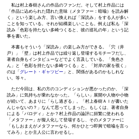
私は村上春樹さんの作品のファンだ。そして村上作品には
「作品に込められた隠れた意味（メタファー：暗喩）を読み解
く」という楽しみ方、言い換えれば「深読み」をする人が多い
ことを知っている。それが結構楽しいことも。例えば私も「深
読み「色彩を持たない多崎つくると、彼の巡礼の年」という記
事を書いた。
本書もそういう「深読み」の楽しみ方ができる。「穴（井
戸）」「壁」は村上作品では繰り返し登場するモチーフだし、
著者自身もインタビューなどでよく言及している。「免色さ
ん」と「色彩を持たない多崎つくる」と、「対岸の家を覗く」
のは「
グレート・ギャツビー
」と、関係があるのかもしれな
い。等々。
ただ今回は、私の方のコンディションが悪かったのか、「深
読み」に気持ちが乗れなかった。「らしい」展開や人物や小物
が続いて、あまりに「らし過ぎる」。「村上春樹ＡＩが書いた
んじゃないの？」なんて思ってしまった。もしくは、著者自身
による「パロディ」とか？村上作品の論評に頻繁に使われる
「メタファー」が擬人化して登場するし、そのメタファーに
「もしおまえがメタファーなら、何かひとつ即興で暗喩を言っ
てみろ」とか主人公に言わせるし。