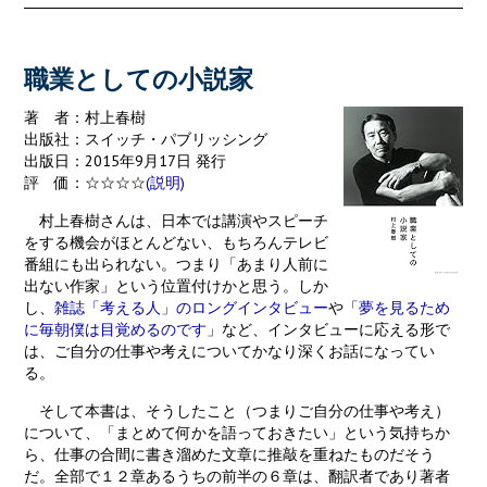
o
er
l
o
k
職業としての小説家
著 者：村上春樹
出版社：スイッチ・パブリッシング
出版日：2015年9月17日 発行
評 価：☆☆☆☆
(説明)
村上春樹さんは、日本では講演やスピーチ
をする機会がほとんどない、もちろんテレビ
番組にも出られない。つまり「あまり人前に
出ない作家」という位置付けかと思う。しか
し、
雑誌「考える人」のロングインタビュー
や「
夢を見るため
に毎朝僕は目覚めるのです
」など、インタビューに応える形で
は、ご自分の仕事や考えについてかなり深くお話になってい
る。
そして本書は、そうしたこと（つまりご自分の仕事や考え）
について、「まとめて何かを語っておきたい」という気持ちか
ら、仕事の合間に書き溜めた文章に推敲を重ねたものだそう
だ。全部で１２章あるうちの前半の６章は、翻訳者であり著者