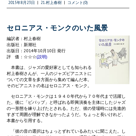
b
itt
e
ai
2015年8月23日
|
21.村上春樹
|
コメント(0)
o
er
l
o
k
セロニアス・モンクのいた風景
編訳者：村上春樹
出版社：新潮社
出版日：2014年10月10日 発行
評 価：☆☆☆
(説明)
本書は、ジャズの愛好家としても知られる
村上春樹さんが、一人のジャズピアニストに
ついての文章を多方面から集めて編んだ本。
そのピアニストの名はセロニアス・モンク。
セロニアス・モンクは１９４０年代から７０年代まで活躍し
た。後に「ビバップ」と呼ばれる即興演奏を主体にしたジャズ
の一形態を練り上げたとされる。ただ、彼の登場時には先進的
すぎて周囲が理解できなかったようだ。ちょっと長いけれど、
本書から引用する。
「彼の音の選択はちょっとずれているみたいに聞こえた。し