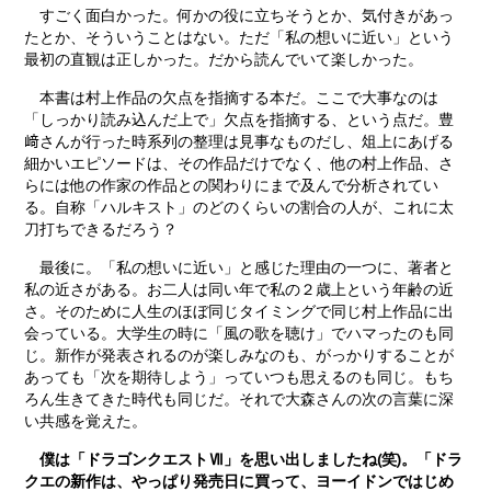
すごく面白かった。何かの役に立ちそうとか、気付きがあっ
たとか、そういうことはない。ただ「私の想いに近い」という
最初の直観は正しかった。だから読んでいて楽しかった。
本書は村上作品の欠点を指摘する本だ。ここで大事なのは
「しっかり読み込んだ上で」欠点を指摘する、という点だ。豊
﨑さんが行った時系列の整理は見事なものだし、俎上にあげる
細かいエピソードは、その作品だけでなく、他の村上作品、さ
らには他の作家の作品との関わりにまで及んで分析されてい
る。自称「ハルキスト」のどのくらいの割合の人が、これに太
刀打ちできるだろう？
最後に。「私の想いに近い」と感じた理由の一つに、著者と
私の近さがある。お二人は同い年で私の２歳上という年齢の近
さ。そのために人生のほぼ同じタイミングで同じ村上作品に出
会っている。大学生の時に「風の歌を聴け」でハマったのも同
じ。新作が発表されるのが楽しみなのも、がっかりすることが
あっても「次を期待しよう」っていつも思えるのも同じ。もち
ろん生きてきた時代も同じだ。それで大森さんの次の言葉に深
い共感を覚えた。
僕は「ドラゴンクエストⅦ」を思い出しましたね(笑)。「ドラ
クエの新作は、やっぱり発売日に買って、ヨーイドンではじめ