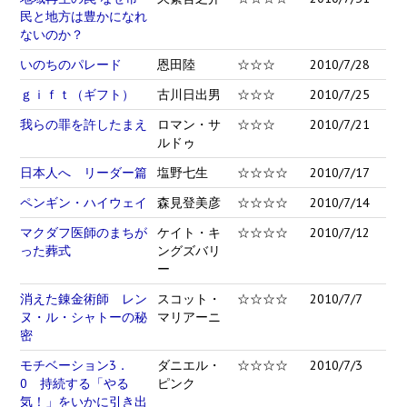
民と地方は豊かになれ
ないのか？
いのちのパレード
恩田陸
☆☆☆
2010/7/28
ｇｉｆｔ（ギフト）
古川日出男
☆☆☆
2010/7/25
我らの罪を許したまえ
ロマン・サ
☆☆☆
2010/7/21
ルドゥ
日本人へ リーダー篇
塩野七生
☆☆☆☆
2010/7/17
ペンギン・ハイウェイ
森見登美彦
☆☆☆☆
2010/7/14
マクダフ医師のまちが
ケイト・キ
☆☆☆☆
2010/7/12
った葬式
ングズバリ
ー
消えた錬金術師 レン
スコット・
☆☆☆☆
2010/7/7
ヌ・ル・シャトーの秘
マリアーニ
密
モチベーション3．
ダニエル・
☆☆☆☆
2010/7/3
0 持続する「やる
ピンク
気！」をいかに引き出