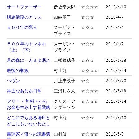
オー！ファーザー
伊坂幸太郎
☆☆☆☆
2010/4/10
螺旋階段のアリス
加納朋子
☆☆☆
2010/4/7
５００年の恋人
スーザン・
☆☆☆
2010/4/4
プライス
５００年のトンネル
スーザン・
☆☆☆
2010/4/2
（上）（下）
プライス
月の森に、カミよ眠れ
上橋菜穂子
☆☆☆
2010/3/28
最後の家族
村上龍
☆☆☆☆
2010/3/24
ヘヴン
川上未映子
☆☆
2010/3/20
神去なあなあ日常
三浦しをん
☆☆☆☆
2010/3/18
フリー ＜無料＞から
クリス・ア
☆☆☆☆
2010/3/14
お金を生み出す新戦略
ンダーソン
どこにでもある場所と
村上龍
☆☆☆
2010/3/10
どこにもいないわたし
書評家＜狐＞の読書遺
山村修
☆☆☆☆
2010/3/8