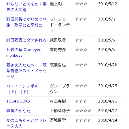
知らないと恥をかく世
池上彰
☆☆☆
2010/5/12
界の大問題
戦国武将ゆかりめぐり
プロジェ・
☆☆☆
2010/5/７
旅 政宗公と幸村公
ド・ランデ
ィ
武田双雲にダマされろ
武田双雲
☆☆
2010/5/6
片眼の猿 One-eyed
道尾秀介
☆☆☆
2010/5/3
monkeys
若き友人たちへ －筑
筑紫哲也
☆☆☆
2010/4/28
紫哲也ラスト・メッセ
ージ
ロスト・シンボル
ダン・ブラ
☆☆☆
2010/4/25
（上）（下）
ウン
1Q84 BOOK3
村上春樹
☆☆☆
2010/4/23
狐笛のかなた
上橋菜穂子
☆☆☆☆
2010/4/17
かのこちゃんとマドレ
万城目学
☆☆☆☆
2010/4/14
ーヌ夫人