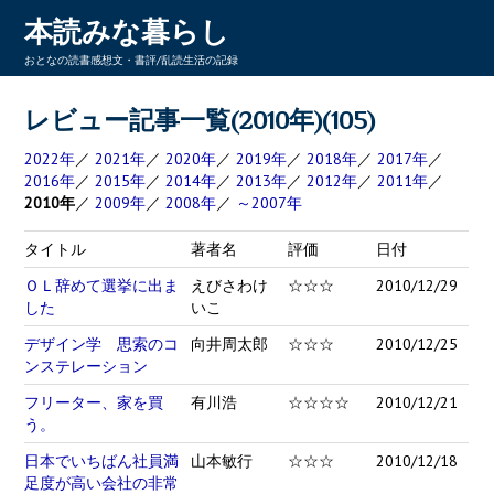
本読みな暮らし
おとなの読書感想文・書評/乱読生活の記録
レビュー記事一覧(2010年)(105)
2022年
／
2021年
／
2020年
／
2019年
／
2018年
／
2017年
／
2016年
／
2015年
／
2014年
／
2013年
／
2012年
／
2011年
／
2010年
／
2009年
／
2008年
／
～2007年
タイトル
著者名
評価
日付
ＯＬ辞めて選挙に出ま
えびさわけ
☆☆☆
2010/12/29
した
いこ
デザイン学 思索のコ
向井周太郎
☆☆☆
2010/12/25
ンステレーション
フリーター、家を買
有川浩
☆☆☆☆
2010/12/21
う。
日本でいちばん社員満
山本敏行
☆☆☆
2010/12/18
足度が高い会社の非常