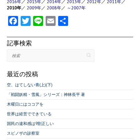
2016年
／
2015年
／
2014年
／
2013年
／
2012年
／
2011年
／
2010年
／
2009年
／
2008年
／
～2007年
Fa
T
Li
E
共
ce
w
n
m
有
b
itt
e
ai
記事検索
o
er
l
検索
o
k
最近の投稿
空、はてしない青(上)(下)
「戦闘妖精・雪風」シリーズ：神林長平 著
木曜日にはココアを
世界は経営でできている
国民の違和感は9割正しい
スピノザの診察室