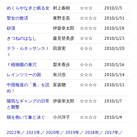
めくらやなぎと眠る女
村上春樹
☆☆☆
2010/2/3
聖女の救済
東野圭吾
☆☆☆☆
2010/1/31
砂漠
伊坂幸太郎
☆☆☆☆
2010/1/28
きつねのはなし
森見登美彦
☆☆☆
2010/1/23
テラ・ルネッサンスＩ
田原実
☆☆☆
2010/1/20
Ｉ
ｆ植物園の巣穴
梨木香歩
☆☆☆
2010/1/16
レインツリーの国
有川浩
☆☆☆
2010/1/14
中国報道の「裏」を読
富坂聰
☆☆☆☆
2010/1/11
め！
陽気なギャングの日常
伊坂幸太郎
☆☆☆☆
2010/1/7
と襲撃
猫を抱いて象と泳ぐ
小川洋子
☆☆☆☆
2010/1/4
2022年
／
2021年
／
2020年
／
2019年
／
2018年
／
2017年
／