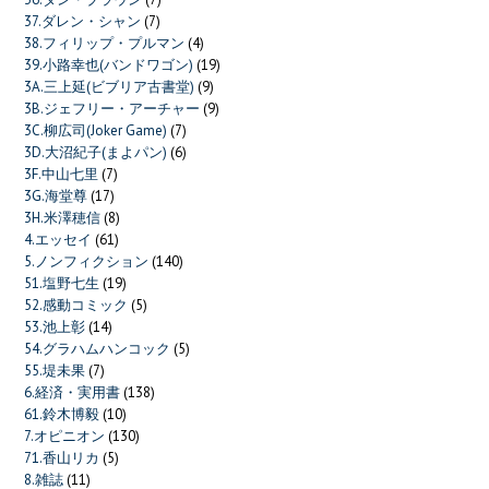
37.ダレン・シャン
(7)
38.フィリップ・プルマン
(4)
39.小路幸也(バンドワゴン)
(19)
3A.三上延(ビブリア古書堂)
(9)
3B.ジェフリー・アーチャー
(9)
3C.柳広司(Joker Game)
(7)
3D.大沼紀子(まよパン)
(6)
3F.中山七里
(7)
3G.海堂尊
(17)
3H.米澤穂信
(8)
4.エッセイ
(61)
5.ノンフィクション
(140)
51.塩野七生
(19)
52.感動コミック
(5)
53.池上彰
(14)
54.グラハムハンコック
(5)
55.堤未果
(7)
6.経済・実用書
(138)
61.鈴木博毅
(10)
7.オピニオン
(130)
71.香山リカ
(5)
8.雑誌
(11)