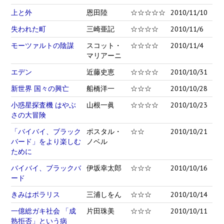
上と外
恩田陸
☆☆☆☆☆
2010/11/10
失われた町
三崎亜記
☆☆☆☆
2010/11/6
モーツァルトの陰謀
スコット・
☆☆☆☆
2010/11/4
マリアーニ
エデン
近藤史恵
☆☆☆☆
2010/10/31
新世界 国々の興亡
船橋洋一
☆☆☆
2010/10/28
小惑星探査機 はやぶ
山根一眞
☆☆☆☆
2010/10/23
さの大冒険
「バイバイ、ブラック
ポスタル・
☆☆
2010/10/21
バード」をより楽しむ
ノベル
ために
バイバイ、ブラックバ
伊坂幸太郎
☆☆☆
2010/10/16
ード
きみはポラリス
三浦しをん
☆☆☆
2010/10/14
一億総ガキ社会 「成
片田珠美
☆☆☆
2010/10/11
熟拒否」という病