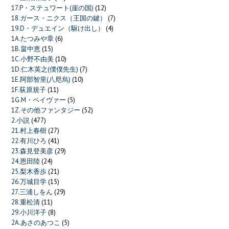
17.P・ステュワート(崖の国)
(12)
18.ガース・ニクス（王国の鍵）
(7)
19.D・デュエイン（駆け出し）
(4)
1A.たつみや章
(6)
1B.畠中恵
(15)
1C.小野不由美
(10)
1D.仁木英之(僕僕先生)
(7)
1E.阿部智里(八咫烏)
(10)
1F.荻原規子
(11)
1G.M・ペイヴァー
(5)
1Z.その他ファンタジー
(52)
2.小説
(477)
21.村上春樹
(27)
22.有川ひろ
(41)
23.森見登美彦
(29)
24.恩田陸
(24)
25.梨木香歩
(21)
26.万城目学
(15)
27.三浦しをん
(29)
28.重松清
(11)
29.小川洋子
(8)
2A.あさのあつこ
(5)