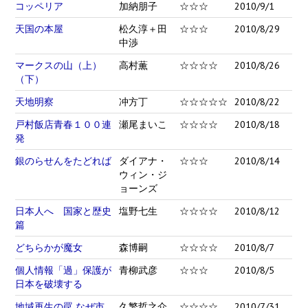
コッペリア
加納朋子
☆☆☆
2010/9/1
天国の本屋
松久淳＋田
☆☆☆
2010/8/29
中渉
マークスの山（上）
高村薫
☆☆☆☆
2010/8/26
（下）
天地明察
冲方丁
☆☆☆☆☆
2010/8/22
戸村飯店青春１００連
瀬尾まいこ
☆☆☆☆
2010/8/18
発
銀のらせんをたどれば
ダイアナ・
☆☆☆
2010/8/14
ウィン・ジ
ョーンズ
日本人へ 国家と歴史
塩野七生
☆☆☆☆
2010/8/12
篇
どちらかが魔女
森博嗣
☆☆☆☆
2010/8/7
個人情報「過」保護が
青柳武彦
☆☆☆
2010/8/5
日本を破壊する
地域再生の罠 なぜ市
久繁哲之介
☆☆☆☆
2010/7/31