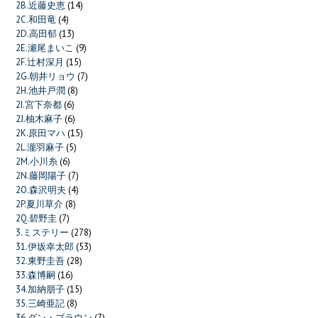
2B.近藤史恵
(14)
2C.和田竜
(4)
2D.高田郁
(13)
2E.瀬尾まいこ
(9)
2F.辻村深月
(15)
2G.朝井リョウ
(7)
2H.池井戸潤
(8)
2I.宮下奈都
(6)
2J.柚木麻子
(6)
2K.原田マハ
(15)
2L.瀧羽麻子
(5)
2M.小川糸
(6)
2N.藤岡陽子
(7)
2O.森沢明夫
(4)
2P.夏川草介
(8)
2Q.碧野圭
(7)
3.ミステリー
(278)
31.伊坂幸太郎
(53)
32.東野圭吾
(28)
33.森博嗣
(16)
34.加納朋子
(15)
35.三崎亜記
(8)
36.ダン・ブラウン
(7)