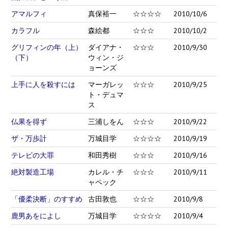
アマルフィ
真保裕一
☆☆☆☆
2010/10/6
カラフル
森絵都
☆☆☆
2010/10/2
グリフィンの年（上）
ダイアナ・
☆☆☆
2010/9/30
（下）
ウィン・ジ
ョーンズ
上手に人を殺すには
マーガレッ
☆☆☆
2010/9/25
ト・デュマ
ス
仏果を得ず
三浦しをん
☆☆☆
2010/9/22
ザ・万歩計
万城目学
☆☆☆☆
2010/9/19
テレビの大罪
和田秀樹
☆☆☆
2010/9/16
絶対製造工場
カレル・チ
☆☆☆
2010/9/11
ャペック
「優柔決断」のすすめ
古田敦也
☆☆☆
2010/9/8
鹿男あをによし
万城目学
☆☆☆☆
2010/9/4