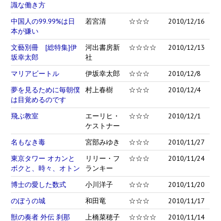
識な働き方
中国人の99.99%は日
若宮清
☆☆☆
2010/12/16
本が嫌い
文藝別冊 [総特集]伊
河出書房新
☆☆☆☆
2010/12/13
坂幸太郎
社
マリアビートル
伊坂幸太郎
☆☆☆
2010/12/8
夢を見るために毎朝僕
村上春樹
☆☆☆
2010/12/4
は目覚めるのです
飛ぶ教室
エーリヒ・
☆☆☆
2010/12/1
ケストナー
名もなき毒
宮部みゆき
☆☆☆
2010/11/27
東京タワー オカンと
リリー・フ
☆☆☆
2010/11/24
ボクと、時々、オトン
ランキー
博士の愛した数式
小川洋子
☆☆☆
2010/11/20
のぼうの城
和田竜
☆☆☆
2010/11/17
獣の奏者 外伝 刹那
上橋菜穂子
☆☆☆☆
2010/11/14