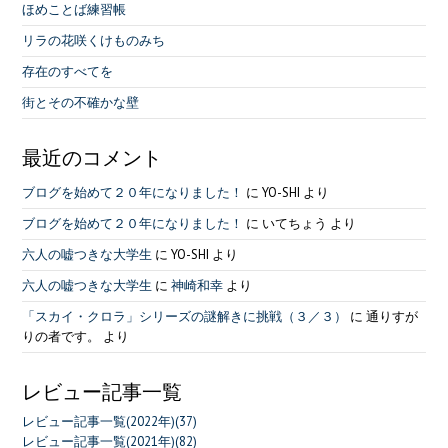
ほめことば練習帳
リラの花咲くけものみち
存在のすべてを
街とその不確かな壁
最近のコメント
ブログを始めて２０年になりました！
に
YO-SHI
より
ブログを始めて２０年になりました！
に
いてちょう
より
六人の嘘つきな大学生
に
YO-SHI
より
六人の嘘つきな大学生
に
神崎和幸
より
「スカイ・クロラ」シリーズの謎解きに挑戦（３／３）
に
通りすが
りの者です。
より
レビュー記事一覧
レビュー記事一覧(2022年)(37)
レビュー記事一覧(2021年)(82)