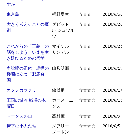
すか
東京島
桐野夏生
☆☆☆
2010/6/30
大きく考えることの魔
ダビッド・
☆☆☆
2010/6/26
術
J・シュワル
ツ
これからの「正義」の
マイケル・
☆☆☆
2010/6/23
話をしよう いまを生
サンデル
き延びるための哲学
卑弥呼の正体 虚構の
山形明郷
☆☆☆
2010/6/19
楼閣に立つ「邪馬台」
国
カクレカラクリ
森博嗣
☆☆☆☆
2010/6/17
王国の鍵４ 戦場の木
ガース・ニ
☆☆☆☆
2010/6/13
曜日
クス
マークスの山
高村薫
☆☆☆
2010/6/9
床下の小人たち
メアリー・
☆☆☆☆
2010/6/5
ノートン