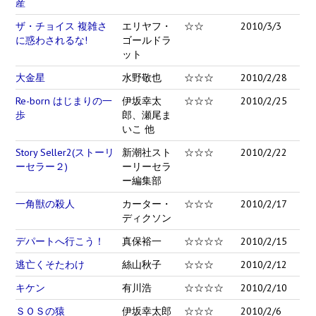
産
ザ・チョイス 複雑さ
エリヤフ・
☆☆
2010/3/3
に惑わされるな!
ゴールドラ
ット
大金星
水野敬也
☆☆☆
2010/2/28
Re-born はじまりの一
伊坂幸太
☆☆☆
2010/2/25
歩
郎、瀬尾ま
いこ 他
Story Seller2(ストーリ
新潮社スト
☆☆☆
2010/2/22
ーセラー２)
ーリーセラ
ー編集部
一角獣の殺人
カーター・
☆☆☆
2010/2/17
ディクソン
デパートへ行こう！
真保裕一
☆☆☆☆
2010/2/15
逃亡くそたわけ
絲山秋子
☆☆☆
2010/2/12
キケン
有川浩
☆☆☆☆
2010/2/10
ＳＯＳの猿
伊坂幸太郎
☆☆☆
2010/2/6