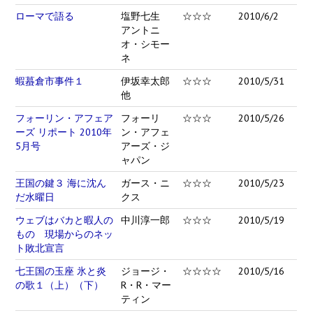
ローマで語る
塩野七生
☆☆☆
2010/6/2
アントニ
オ・シモー
ネ
蝦蟇倉市事件１
伊坂幸太郎
☆☆☆
2010/5/31
他
フォーリン・アフェア
フォーリ
☆☆☆
2010/5/26
ーズ リポート 2010年
ン・アフェ
5月号
アーズ・ジ
ャパン
王国の鍵３ 海に沈ん
ガース・ニ
☆☆☆
2010/5/23
だ水曜日
クス
ウェブはバカと暇人の
中川淳一郎
☆☆☆
2010/5/19
もの 現場からのネッ
ト敗北宣言
七王国の玉座 氷と炎
ジョージ・
☆☆☆☆
2010/5/16
の歌１（上）（下）
R・R・マー
ティン