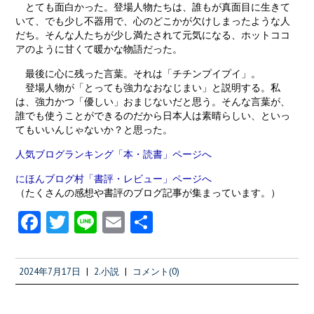
とても面白かった。登場人物たちは、誰もが真面目に生きて
いて、でも少し不器用で、心のどこかが欠けしまったような人
だち。そんな人たちが少し満たされて元気になる、ホットココ
アのように甘くて暖かな物語だった。
最後に心に残った言葉。それは「チチンプイプイ」。
登場人物が「とっても強力なおなじまい」と説明する。私
は、強力かつ「優しい」おまじないだと思う。そんな言葉が、
誰でも使うことができるのだから日本人は素晴らしい、といっ
てもいいんじゃないか？と思った。
人気ブログランキング「本・読書」ページへ
にほんブログ村「書評・レビュー」ページへ
（たくさんの感想や書評のブログ記事が集まっています。）
Fa
T
Li
E
共
ce
w
n
m
有
b
itt
e
ai
2024年7月17日
|
2.小説
|
コメント(0)
o
er
l
o