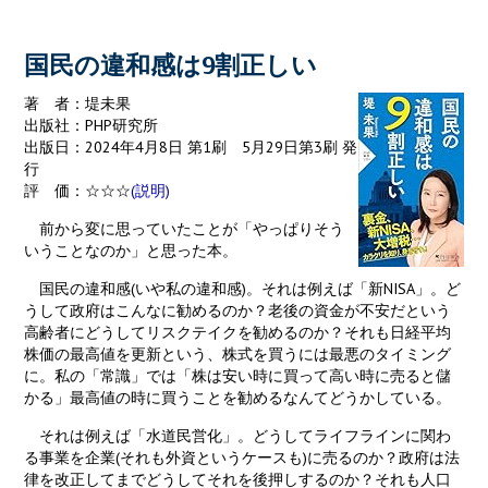
o
k
国民の違和感は9割正しい
著 者：堤未果
出版社：PHP研究所
出版日：2024年4月8日 第1刷 5月29日第3刷 発
行
評 価：☆☆☆
(説明)
前から変に思っていたことが「やっぱりそう
いうことなのか」と思った本。
国民の違和感(いや私の違和感)。それは例えば「新NISA」。ど
うして政府はこんなに勧めるのか？老後の資金が不安だという
高齢者にどうしてリスクテイクを勧めるのか？それも日経平均
株価の最高値を更新という、株式を買うには最悪のタイミング
に。私の「常識」では「株は安い時に買って高い時に売ると儲
かる」最高値の時に買うことを勧めるなんてどうかしている。
それは例えば「水道民営化」。どうしてライフラインに関わ
る事業を企業(それも外資というケースも)に売るのか？政府は法
律を改正してまでどうしてそれを後押しするのか？それも人口