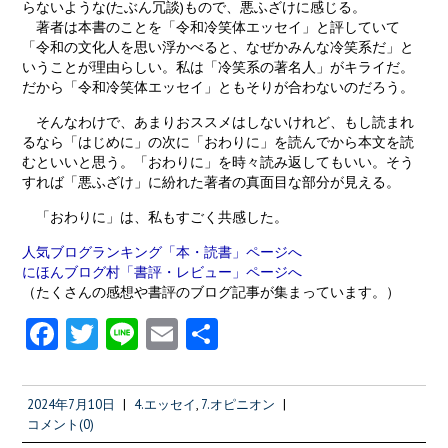
らないような(たぶん冗談)もので、悪ふざけに感じる。
著者は本書のことを「令和冷笑体エッセイ」と評していて
「令和の文化人を思い浮かべると、なぜかみんな冷笑系だ」と
いうことが理由らしい。私は「冷笑系の著名人」がキライだ。
だから「令和冷笑体エッセイ」ともそりが合わないのだろう。
そんなわけで、あまりおススメはしないけれど、もし読まれ
るなら「はじめに」の次に「おわりに」を読んでから本文を読
むといいと思う。「おわりに」を時々読み返してもいい。そう
すれば「悪ふざけ」に紛れた著者の真面目な部分が見える。
「おわりに」は、私もすごく共感した。
人気ブログランキング「本・読書」ページへ
にほんブログ村「書評・レビュー」ページへ
（たくさんの感想や書評のブログ記事が集まっています。）
Fa
T
Li
E
共
ce
w
n
m
有
b
itt
e
ai
2024年7月10日
|
4.エッセイ
,
7.オピニオン
|
o
er
l
コメント(0)