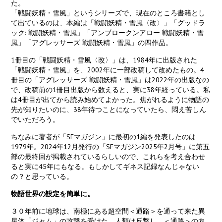
た。
「戦闘妖精・雪風」というシリーズで、現在のところ書籍とし
て出ているのは、本編は「戦闘妖精・雪風〈改〉」「グッドラ
ック: 戦闘妖精・雪風」「アンブロークンアロー 戦闘妖精・雪
風」「アグレッサーズ 戦闘妖精・雪風」の四作品。
1冊目の「戦闘妖精・雪風〈改〉」は、1984年に出版された
「戦闘妖精・雪風」を、2002年に一部改稿して改めたもの。4
冊目の「アグレッサーズ 戦闘妖精・雪風」は2022年の出版なの
で、改稿前の1冊目出版から数えると、実に38年経っている。私
は4冊目が出てから読み始めてよかった。焦がれるように物語の
先が知りたいのに、38年待つことになっていたら、悶え苦しん
でいただろう。
ちなみに著者が「SFマガジン」に最初の1編を発表したのは
1979年。2024年12月発行の「SFマガジン2025年2月号」に第五
部の最終回が掲載されているらしいので、これらを考え合わせ
ると実に45年にもなる。もしかしてギネス記録なんじゃない
の？と思っている。
物語世界の設定を簡単に。
３０年前に地球は、南極にある超空間＜通路＞を通って来た異
星体「ジャム」の攻撃を受けた。人類は反撃し、＜通路＞の向