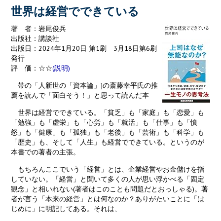
k
世界は経営でできている
著 者：岩尾俊兵
出版社：講談社
出版日：2024年1月20日 第1刷 3月18日第6刷
発行
評 価：☆☆
(説明)
帯の「人新世の「資本論」]の斎藤幸平氏の推
薦を読んで「面白そう！」と思って読んだ本
世界は経営でできている。「貧乏」も「家庭」も「恋愛」も
「勉強」も「虚栄」も「心労」も「就活」も「仕事」も「憤
怒」も「健康」も「孤独」も「老後」も「芸術」も「科学」も
「歴史」も、そして「人生」も経営でできている。というのが
本書での著者の主張。
もちろんここでいう「経営」とは、企業経営やお金儲けを指
していない。「経営」と聞いて多くの人が思い浮かべる「固定
観念」と相いれない(著者はこのことも問題だとおっしゃる)。著
者が言う「本来の経営」とは何なのか？ありがたいことに「は
じめに」に明記してある。それは、