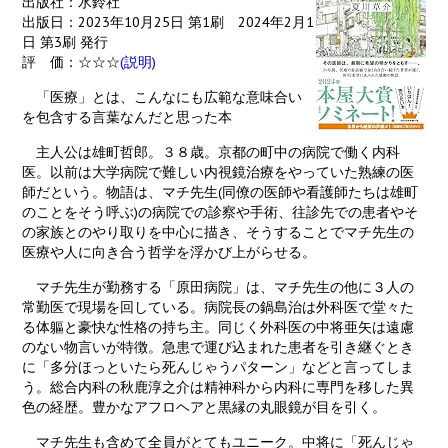
出版社：水鈴社
出版日：2023年10月25日 第1刷 2024年2月1
日 第3刷 発行
評 価：☆☆☆
(説明)
「医療」とは、こんなにも広範な意味合い
を包含する言葉なんだと思った本
主人公は雄町哲郎。３８歳。京都の町中の病院で働く内科
医。以前は大学病院で難しい内視鏡治療をやっていた熟練の医
師だという。物語は、マチ先生(同僚の医師や看護師たちは雄町
のことをそう呼ぶ)の病院での診察や手術、往診先での患者やそ
の家族とのやり取りを中心に描き、そうすることでマチ先生の
医療や人に向き合う哲学を浮かび上がらせる。
マチ先生が勤務する「原田病院」は、マチ先生の他に３人の
常勤医で現場を回している。病院長の鍋島治は外科医で堂々た
る体軀と豪快な性格の持ち主。同じく外科医の中将亜矢は遠慮
のない物言いが特徴。急患で運び込まれた患者を引き継ぐとき
に「多分ほっといたら死んじゃうパターン」などと言ってしま
う。総合内科の秋鹿淳之介は精神科から内科に専門を移した異
色の経歴。豊かなアフロヘアと黒縁の丸眼鏡が目を引く。
マチ先生も含めて全員がとてもユニーク。中将に「死んじゃ