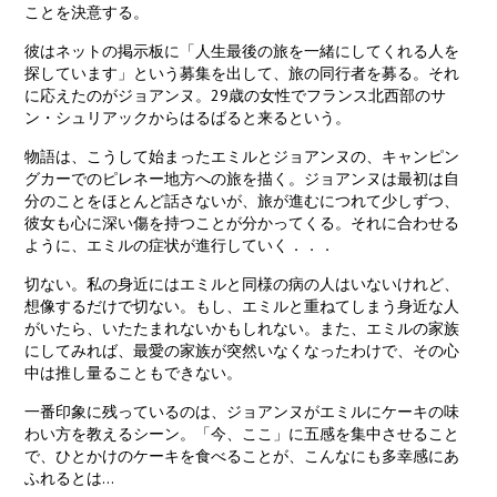
ことを決意する。
彼はネットの掲示板に「人生最後の旅を一緒にしてくれる人を
探しています」という募集を出して、旅の同行者を募る。それ
に応えたのがジョアンヌ。29歳の女性でフランス北西部のサ
ン・シュリアックからはるばると来るという。
物語は、こうして始まったエミルとジョアンヌの、キャンピン
グカーでのピレネー地方への旅を描く。ジョアンヌは最初は自
分のことをほとんど話さないが、旅が進むにつれて少しずつ、
彼女も心に深い傷を持つことが分かってくる。それに合わせる
ように、エミルの症状が進行していく．．．
切ない。私の身近にはエミルと同様の病の人はいないけれど、
想像するだけで切ない。もし、エミルと重ねてしまう身近な人
がいたら、いたたまれないかもしれない。また、エミルの家族
にしてみれば、最愛の家族が突然いなくなったわけで、その心
中は推し量ることもできない。
一番印象に残っているのは、ジョアンヌがエミルにケーキの味
わい方を教えるシーン。「今、ここ」に五感を集中させること
で、ひとかけのケーキを食べることが、こんなにも多幸感にあ
ふれるとは…