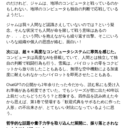
のだけれど、ジャムは、地球のコンピュータと戦っているのか
もしれない。地球のコンピュータも独自の判断で応戦している
ようだし。
ジャムは我々人間など認識さえしていないのでは？という疑
念。そんな状況でも人間が命を賭して戦う意味はあるの
か．．．という問いを抱えながらも繰り返す出撃。そこにいろ
いろな組織や個人の思惑が絡む。面白い！
次には、超々々高度なコンピュータシステムに寒気を感じた。
コンピュータは高度なAIを搭載していて、人間とは独立して独
自の判断で戦闘行為も行う。雪風は、パイロットの零をコクピ
ットから放り出したこともあるし、無理な空中機動による加速
度に耐えられなかったパイロットを即死させたこともある。
ChatGPTの公開から2年余りたった今だから、読む私にも受け入
れ準備がある程度できていた。でもシリーズが世に出た40年以
上前だったらどうだろう？と想像する。四作品を読み終えた今
から思えば、第1巻で登場する「歓迎式典をサボるために作った
人形」の不出来さが、とてもいい対比になっているように思
う。
哲学的な話題や量子力学を取り込んだ展開に、振り落とされな