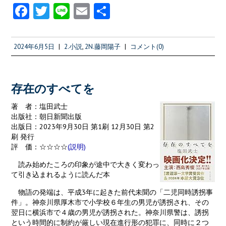
Fa
T
Li
E
共
ce
w
n
m
有
b
itt
e
ai
2024年6月5日
|
2.小説
,
2N.藤岡陽子
|
コメント(0)
o
er
l
o
k
存在のすべてを
著 者：塩田武士
出版社：朝日新聞出版
出版日：2023年9月30日 第1刷 12月30日 第2
刷 発行
評 価：☆☆☆☆
(説明)
読み始めたころの印象が途中で大きく変わっ
て引き込まれるように読んだ本
物語の発端は、平成3年に起きた前代未聞の「二児同時誘拐事
件」。神奈川県厚木市で小学校６年生の男児が誘拐され、その
翌日に横浜市で４歳の男児が誘拐された。神奈川県警は、誘拐
という時間的に制約が厳しい現在進行形の犯罪に、同時に２つ