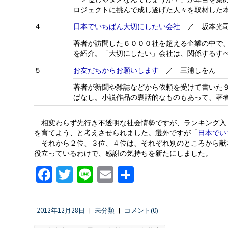
ロジェクトに挑んで成し遂げた人々を取材した
４
日本でいちばん大切にしたい会社
／ 坂本光
著者が訪問した６０００社を超える企業の中で
を紹介。「大切にしたい」会社は、関係するす
５
お友だちからお願いします
／ 三浦しをん
著者が新聞や雑誌などから依頼を受けて書いた
ぱなし。小説作品の裏話的なものもあって、著
相変わらず先行き不透明な社会情勢ですが、ランキング入
を育てよう、と考えさせられました。選外ですが「
日本でい
それから２位、３位、４位は、それぞれ別のところから献
役立っているわけで、感謝の気持ちを新たにしました。
Fa
T
Li
E
共
ce
w
n
m
有
b
itt
e
ai
2012年12月28日
|
未分類
|
コメント(0)
o
er
l