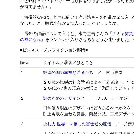
グと銘打っているので、一応順位を付けましたが、考える度
が持てません）。
特徴的なのは、昨年に続いて有川浩さんの作品が２つ入っ
なったこと、時代小説が２つ入ったことでしょうか。
選外の作品について言うと、東野圭吾さんの「
ナミヤ雑貨
の風になれ
」をランキング入りさせるかどうか迷いました。
■ビジネス・ノンフィクション部門■
順位
タイトル／著者／ひとこと
１
絶望の国の幸福な若者たち
／ 古市憲寿
２６歳の気鋭の社会学者による「若者論」。年
２０代の７割が現在の生活に「満足している」
２
誰のためのデザイン？
／ D．A．ノーマン
日常使う製品のデザインはどうあるべきか？を
以上も版を重ねる良書。商品開発、工業デザイ
３
挑む力 世界一を獲った富士通の流儀
／ 片瀬
「２位じゃダメなんでしょうか？」が耳目を集