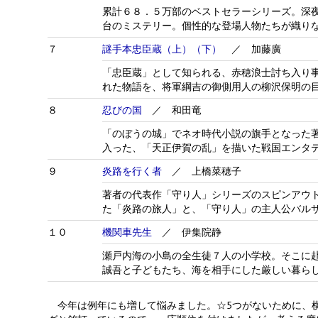
累計６８．５万部のベストセラーシリーズ。深
台のミステリー。個性的な登場人物たちが織り
７
謎手本忠臣蔵（上）（下）
／ 加藤廣
「忠臣蔵」として知られる、赤穂浪士討ち入り
れた物語を、将軍綱吉の御側用人の柳沢保明の
８
忍びの国
／ 和田竜
「のぼうの城」でネオ時代小説の旗手となった
入った、「天正伊賀の乱」を描いた戦国エンタ
９
炎路を行く者
／ 上橋菜穂子
著者の代表作「守り人」シリーズのスピンアウ
た「炎路の旅人」と、「守り人」の主人公バル
１０
機関車先生
／ 伊集院静
瀬戸内海の小島の全生徒７人の小学校。そこに
誠吾と子どもたち、海を相手にした厳しい暮ら
今年は例年にも増して悩みました。☆5つがないために、