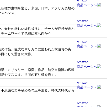
Amazon
商品ページへ
た新種の生物を巡る、米国、日本、アフリカ奥地の
サスペンス。
Amazon
商品ページへ
ー。会社の厳しい経営状況に、チームが存続が危ぶ
とチームワークで危機に立ち向かう
Amazon
商品ページへ
後の作品。巨大なザリガニに襲われた横須賀の街
作目にして驚きの大作。
Amazon
商品ページへ
衛隊・ミリタリー＋恋愛」作品。航空自衛隊の広報
衛隊やマスコミ、世間の有り様を描く。
Amazon
商品ページへ
。不思議な力を秘める勾玉を巡る、神代の時代から
。
Amazon