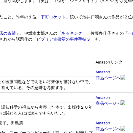
に違う気がします。（実は、１位が「ジェノサイド」でいいのかさえ確
たこと、昨年の１位「
下町ロケット
」続いて池井戸潤さんの作品が２位
店の奇蹟
」、伊坂幸太郎さんの「
あるキング
」、佐藤多佳子さんの「
一
それから話題作の「
ビブリア古書堂の事件手帖３
」も。
Amazonリンク
Amazon
商品ページへ
金や医療問題などで明るい将来像が描けない中で、
と答えている。その意味を考察する。
Amazon
商品ページへ
、認知科学の視点から考察した本で、出版後２０年
ンに関わる人には読んでもらいたい。
京子、田島篤
Amazon
商品ページへ
めた、スーパーコンピュータ「京」など、困難なプ