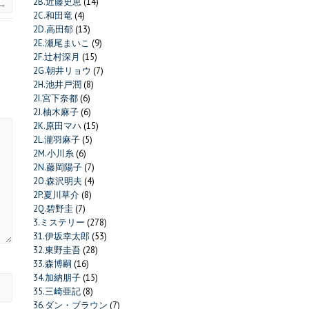
2B.近藤史恵
(14)
→
2C.和田竜
(4)
2D.高田郁
(13)
2E.瀬尾まいこ
(9)
2F.辻村深月
(15)
2G.朝井リョウ
(7)
2H.池井戸潤
(8)
2I.宮下奈都
(6)
2J.柚木麻子
(6)
2K.原田マハ
(15)
2L.瀧羽麻子
(5)
2M.小川糸
(6)
2N.藤岡陽子
(7)
2O.森沢明夫
(4)
2P.夏川草介
(8)
2Q.碧野圭
(7)
3.ミステリー
(278)
31.伊坂幸太郎
(53)
32.東野圭吾
(28)
33.森博嗣
(16)
34.加納朋子
(15)
35.三崎亜記
(8)
36.ダン・ブラウン
(7)