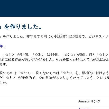
グ」を作りました。
を作りました。昨年までと同じく小説部門は10位まで、ビジネス・ノ
8年
）
☆4つ」が34個、「☆3つ」は64個、「☆2つ」が5個。何と「☆5つ
印象に残る作品が思い浮かびません。それを知った時はとても残念に思
ます。
良いものは「☆4つ」、良くないものは「☆2つ」を、積極的に付けよ
だ「☆3つ」が圧倒的で、☆の意味があまりなくたってしまうことには
した。
Amazonリンク