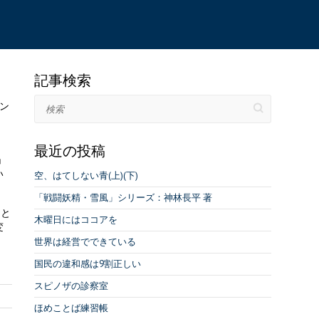
記事検索
検索
ン
最近の投稿
」
い
空、はてしない青(上)(下)
「戦闘妖精・雪風」シリーズ：神林長平 著
うと
木曜日にはココアを
変
世界は経営でできている
国民の違和感は9割正しい
スピノザの診察室
ほめことば練習帳