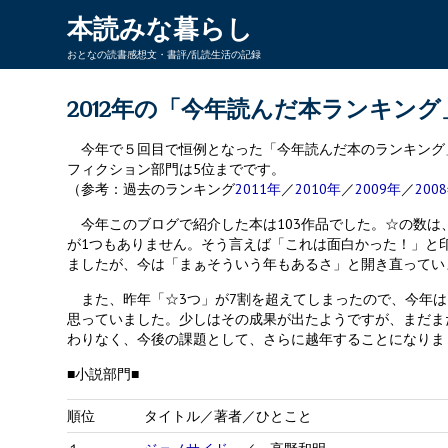
本読みな暮らし
おとなの読書感想文・書評/乱読生活の記録
2012年の「今年読んだ本ランキン
今年で５回目で恒例となった「今年読んだ本のランキング」
フィクション部門は5位までです。
（参考：過去のランキング
2011年
／
2010年
／
2009年
／
200
今年このブログで紹介した本は103作品でした。☆の数は、「
が1つもありません。そう言えば「これは面白かった！」と
ましたが、今は「まぁそういう年もあるさ」と開き直ってい
また、昨年「☆3つ」が7割を超えてしまったので、今年は
思っていました。少しはその成果が出たようですが、まだま
わりなく、今後の課題として、さらに越年することになりま
■小説部門■
順位
タイトル／著者／ひとこと