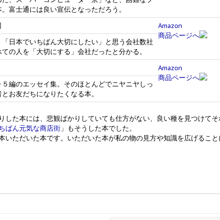
本。富士通には良い宣伝となっただろう。
司
Amazon
商品ページへ
、「日本でいちばん大切にしたい」と思う会社数社
べての人を「大切にする」会社だったと分かる。
Amazon
商品ページへ
９５編のエッセイ集。そのほとんどでニヤニヤしっ
者とお友だちになりたくなる本。
りした本には、悲観ばかりしていても仕方がない、良い種を見つけてそ
ちばん元気な商店街
」もそうした本でした。
本いただいた本です。いただいた本が私の物の見方や知識を広げること