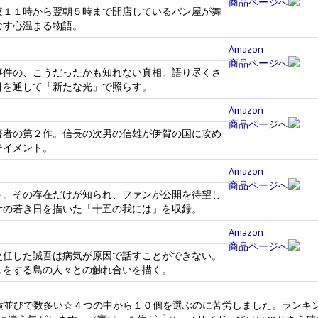
商品ページへ
夜１１時から翌朝５時まで開店しているパン屋が舞
なす心温まる物語。
Amazon
商品ページへ
事件の、こうだったかも知れない真相。語り尽くさ
目を通して「新たな光」で照らす。
Amazon
商品ページへ
著者の第２作。信長の次男の信雄が伊賀の国に攻め
テイメント。
Amazon
商品ページへ
ト。その存在だけが知られ、ファンが公開を待望し
サの若き日を描いた「十五の我には」を収録。
Amazon
商品ページへ
赴任した誠吾は病気が原因で話すことができない。
しをする島の人々との触れ合いを描く。
横並びで数多い☆４つの中から１０個を選ぶのに苦労しました。ランキ