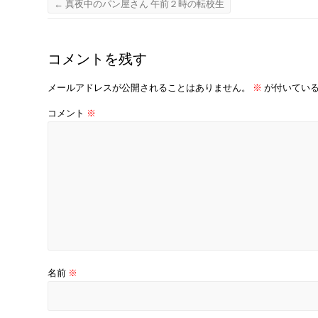
←
真夜中のパン屋さん 午前２時の転校生
o
k
コメントを残す
メールアドレスが公開されることはありません。
※
が付いてい
コメント
※
名前
※