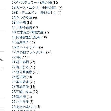
17.P・ステュワート(崖の国)
(12)
18.ガース・ニクス（王国の鍵）
(7)
19.D・デュエイン（駆け出し）
(4)
1A.たつみや章
(6)
1B.畠中恵
(15)
1C.小野不由美
(10)
1D.仁木英之(僕僕先生)
(7)
1E.阿部智里(八咫烏)
(10)
1F.荻原規子
(11)
1G.M・ペイヴァー
(5)
1Z.その他ファンタジー
(52)
2.小説
(477)
れ
21.村上春樹
(27)
22.有川ひろ
(41)
に
23.森見登美彦
(29)
24.恩田陸
(24)
25.梨木香歩
(21)
26.万城目学
(15)
27.三浦しをん
(29)
28.重松清
(11)
29.小川洋子
(8)
2A.あさのあつこ
(5)