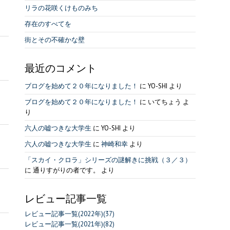
リラの花咲くけものみち
存在のすべてを
街とその不確かな壁
最近のコメント
ブログを始めて２０年になりました！
に
YO-SHI
より
ブログを始めて２０年になりました！
に
いてちょう
よ
り
六人の嘘つきな大学生
に
YO-SHI
より
六人の嘘つきな大学生
に
神崎和幸
より
「スカイ・クロラ」シリーズの謎解きに挑戦（３／３）
に
通りすがりの者です。
より
レビュー記事一覧
レビュー記事一覧(2022年)(37)
レビュー記事一覧(2021年)(82)