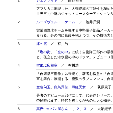
１
ジェノサイド
／ 高野和明
アフリカに出現した、人類絶滅の可能性を秘め
世界三元中継のジェットコースターアクション
２
ルーズヴェルト・ゲーム
／ 池井戸潤
実業団野球チームを擁する中堅電子部品メーカ
まれる。身の内に葛藤を抱えつつ、その技術力
３
海の底
／ 有川浩
「
塩の街
」「
空の中
」に続く自衛隊三部作の最
と、孤立した潜水艦の中のドラマ。デビュー３
４
空飛ぶ広報室
／ 有川浩
「自衛隊三部作」以来続く、著者お得意の「自
室を舞台に展開する、複数のラブロマンス、自
５
空色勾玉
、
白鳥異伝
、
薄紅天女
／ 荻原規子
著者のデビュー三部作にして、代表作シリーズ
奈良時代まで、時代を移しながらの壮大な物語
６
真夜中のパン屋さん １
、
２
、
３
／ 大沼紀子