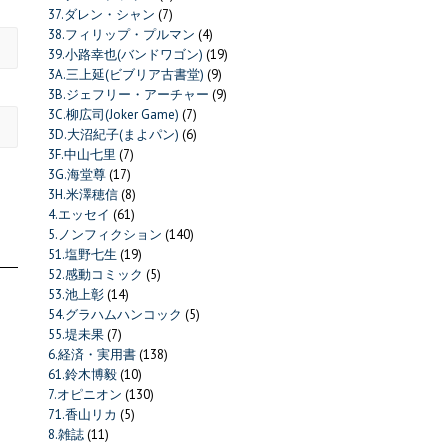
37.ダレン・シャン
(7)
38.フィリップ・プルマン
(4)
39.小路幸也(バンドワゴン)
(19)
3A.三上延(ビブリア古書堂)
(9)
3B.ジェフリー・アーチャー
(9)
3C.柳広司(Joker Game)
(7)
3D.大沼紀子(まよパン)
(6)
3F.中山七里
(7)
3G.海堂尊
(17)
3H.米澤穂信
(8)
4.エッセイ
(61)
5.ノンフィクション
(140)
51.塩野七生
(19)
52.感動コミック
(5)
53.池上彰
(14)
54.グラハムハンコック
(5)
55.堤未果
(7)
6.経済・実用書
(138)
61.鈴木博毅
(10)
7.オピニオン
(130)
71.香山リカ
(5)
8.雑誌
(11)